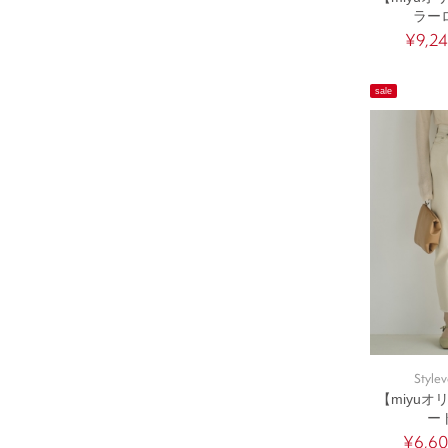
ラー
¥9,2
sale
Stylev
【miyu
ー
¥6,6