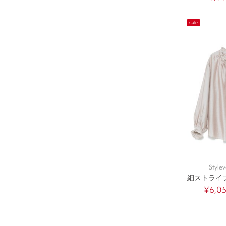
sale
Stylev
細ストライ
¥6,0