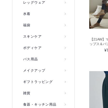
レッグウェア
水着
福袋
スキンケア
【21AW
ップス＆パ
ボディケア
ィ
¥
バス用品
メイクアップ
ギフトラッピング
雑貨
食器・キッチン用品