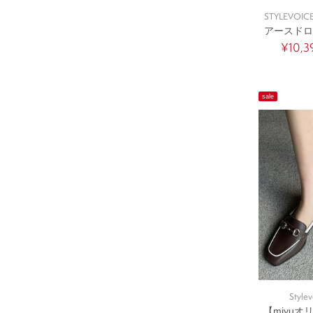
STYLEVOICE
アースドロ
¥10,3
sale
Stylev
【miyu