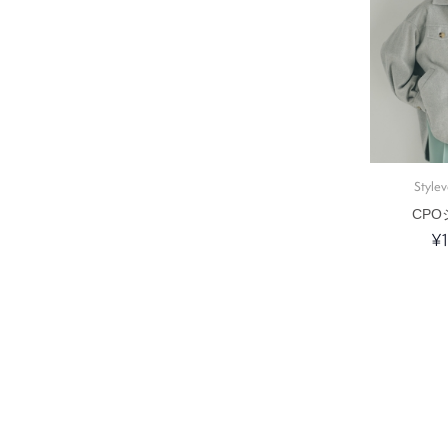
Stylev
CP
¥