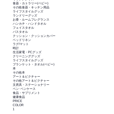
食器・カトラリー(ベビー)
その他食器・キッチン用品
ライフスタイルグッズ
ランドリーグッズ
お香・ルームフレグランス
ハンカチ・ハンドタオル
フェイスタオル
バスタオル
クッション・クッションカバー
ベッドリネン
ラグ/マット
時計
生活家電・PCグッズ
クリーニンググッズ
ライフスタイルグッズ
ブランケット・タオル(ベビー)
本
その他本
アート＆ピクチャー
その他アート＆ピクチャー
文房具・ステーショナリー
ペン･ペンケース
食品・サプリメント
健康食品
PRICE
COLOR
1