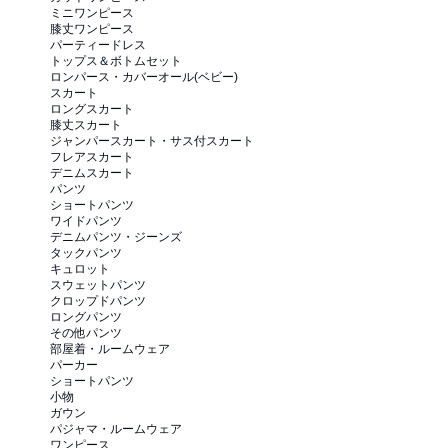
ミニワンピース
膝丈ワンピース
パーティードレス
トップス＆ボトムセット
ロンパース・カバーオール(ベビー)
スカート
ロングスカート
膝丈スカート
ジャンパースカート・サス付スカート
フレアスカート
デニムスカート
パンツ
ショートパンツ
ワイドパンツ
デニムパンツ・ジーンズ
タックパンツ
キュロット
スウェットパンツ
クロップドパンツ
ロングパンツ
その他パンツ
部屋着・ルームウェア
パーカー
ショートパンツ
小物
ガウン
パジャマ・ルームウェア
ワンピース