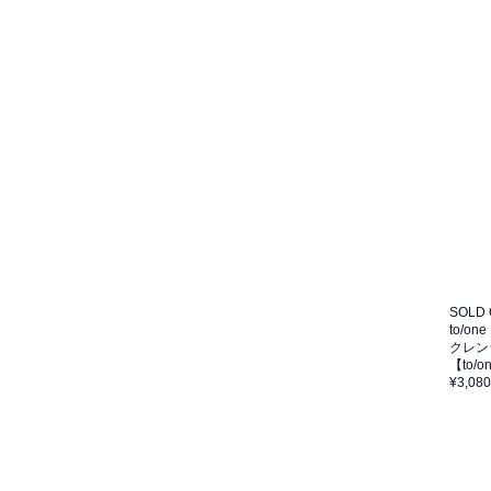
SOLD
to/one
クレン
【to
¥3,080