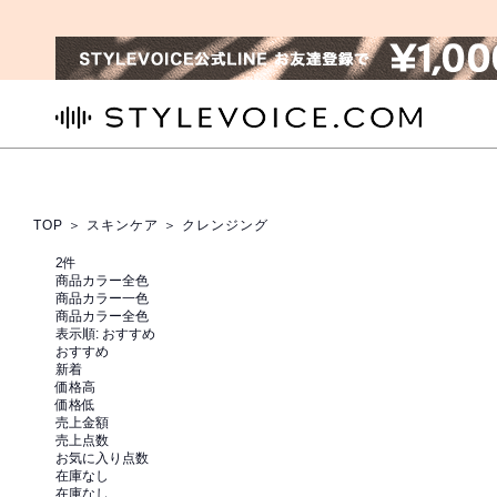
STYLEVOICE.COM
TOP
＞
スキンケア
＞ クレンジング
2
件
商品カラー全色
商品カラー一色
商品カラー全色
表示順:
おすすめ
おすすめ
新着
価格高
価格低
売上金額
売上点数
お気に入り点数
在庫なし
在庫なし