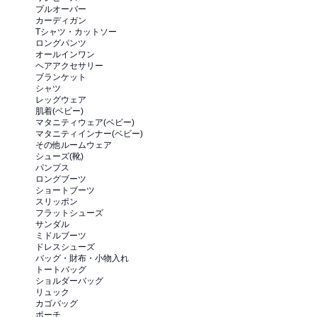
プルオーバー
カーディガン
Tシャツ・カットソー
ロングパンツ
オールインワン
ヘアアクセサリー
ブランケット
シャツ
レッグウェア
肌着(ベビー)
マタニティウェア(ベビー)
マタニティインナー(ベビー)
その他ルームウェア
シューズ(靴)
パンプス
ロングブーツ
ショートブーツ
スリッポン
フラットシューズ
サンダル
ミドルブーツ
ドレスシューズ
バッグ・財布・小物入れ
トートバッグ
ショルダーバッグ
リュック
カゴバッグ
ポーチ