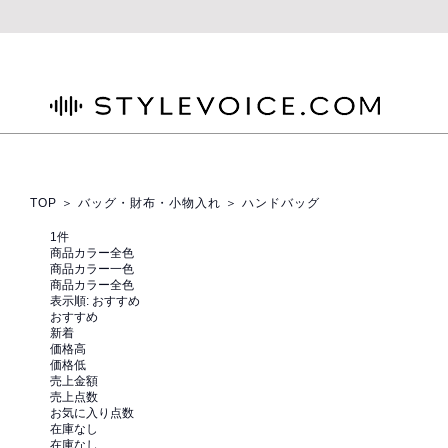
STYLEVOICE.COM
TOP
＞
バッグ・財布・小物入れ
＞ ハンドバッグ
1
件
商品カラー全色
商品カラー一色
商品カラー全色
表示順:
おすすめ
おすすめ
新着
価格高
価格低
売上金額
売上点数
お気に入り点数
在庫なし
在庫なし