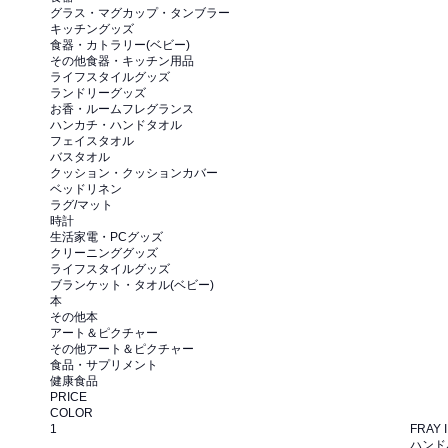
グラス・マグカップ・タンブラー
キッチングッズ
食器・カトラリー(ベビー)
その他食器・キッチン用品
ライフスタイルグッズ
ランドリーグッズ
お香・ルームフレグランス
ハンカチ・ハンドタオル
フェイスタオル
バスタオル
クッション・クッションカバー
ベッドリネン
ラグ/マット
時計
生活家電・PCグッズ
クリーニンググッズ
ライフスタイルグッズ
ブランケット・タオル(ベビー)
本
その他本
アート＆ピクチャー
その他アート＆ピクチャー
食品・サプリメント
健康食品
PRICE
COLOR
1
FRAY I
ハンド