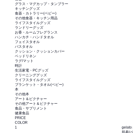
グラス・マグカップ・タンブラー
キッチングッズ
食器・カトラリー(ベビー)
その他食器・キッチン用品
ライフスタイルグッズ
ランドリーグッズ
お香・ルームフレグランス
ハンカチ・ハンドタオル
フェイスタオル
バスタオル
クッション・クッションカバー
ベッドリネン
ラグ/マット
時計
生活家電・PCグッズ
クリーニンググッズ
ライフスタイルグッズ
ブランケット・タオル(ベビー)
本
その他本
アート＆ピクチャー
その他アート＆ピクチャー
食品・サプリメント
健康食品
PRICE
COLOR
1
gelato
肌着(