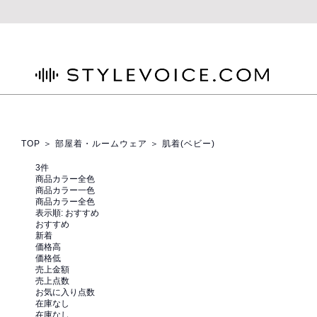
STYLEVOICE.COM
TOP
＞
部屋着・ルームウェア
＞ 肌着(ベビー)
3
件
商品カラー全色
商品カラー一色
商品カラー全色
表示順:
おすすめ
おすすめ
新着
価格高
価格低
売上金額
売上点数
お気に入り点数
在庫なし
在庫なし