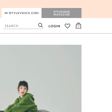
STYLEVOICE.COM
STYLEVOICE MAGAZINE
LOGIN
0
検
カ
お
索
ー
気
ト
に
入
り