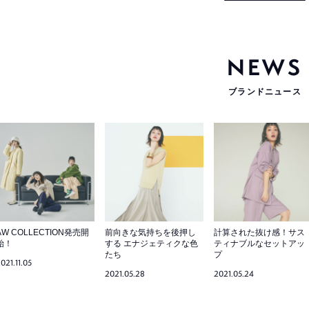
NEWS
ブランドニュース
AW COLLECTION発売開
前向きな気持ちを後押し
計算された抜け感！サス
始！
する エナジェティクな色
ティナブルなセットアッ
たち
プ
021.11.05
2021.05.28
2021.05.24