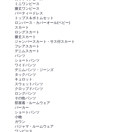
ミニワンピース
膝丈ワンピース
パーティードレス
トップス＆ボトムセット
ロンパース・カバーオール(ベビー)
スカート
ロングスカート
膝丈スカート
ジャンパースカート・サス付スカート
フレアスカート
デニムスカート
パンツ
ショートパンツ
ワイドパンツ
デニムパンツ・ジーンズ
タックパンツ
キュロット
スウェットパンツ
クロップドパンツ
ロングパンツ
その他パンツ
部屋着・ルームウェア
パーカー
ショートパンツ
小物
ガウン
パジャマ・ルームウェア
ワンピース