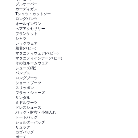
プルオーバー
カーディガン
Tシャツ・カットソー
ロングパンツ
オールインワン
ヘアアクセサリー
ブランケット
シャツ
レッグウェア
肌着(ベビー)
マタニティウェア(ベビー)
マタニティインナー(ベビー)
その他ルームウェア
シューズ(靴)
パンプス
ロングブーツ
ショートブーツ
スリッポン
フラットシューズ
サンダル
ミドルブーツ
ドレスシューズ
バッグ・財布・小物入れ
トートバッグ
ショルダーバッグ
リュック
カゴバッグ
ポーチ