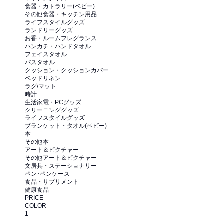
食器・カトラリー(ベビー)
その他食器・キッチン用品
ライフスタイルグッズ
ランドリーグッズ
お香・ルームフレグランス
ハンカチ・ハンドタオル
フェイスタオル
バスタオル
クッション・クッションカバー
ベッドリネン
ラグ/マット
時計
生活家電・PCグッズ
クリーニンググッズ
ライフスタイルグッズ
ブランケット・タオル(ベビー)
本
その他本
アート＆ピクチャー
その他アート＆ピクチャー
文房具・ステーショナリー
ペン･ペンケース
食品・サプリメント
健康食品
PRICE
COLOR
1