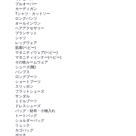
プルオーバー
カーディガン
Tシャツ・カットソー
ロングパンツ
オールインワン
ヘアアクセサリー
ブランケット
シャツ
レッグウェア
肌着(ベビー)
マタニティウェア(ベビー)
マタニティインナー(ベビー)
その他ルームウェア
シューズ(靴)
パンプス
ロングブーツ
ショートブーツ
スリッポン
フラットシューズ
サンダル
ミドルブーツ
ドレスシューズ
バッグ・財布・小物入れ
トートバッグ
ショルダーバッグ
リュック
カゴバッグ
ポーチ