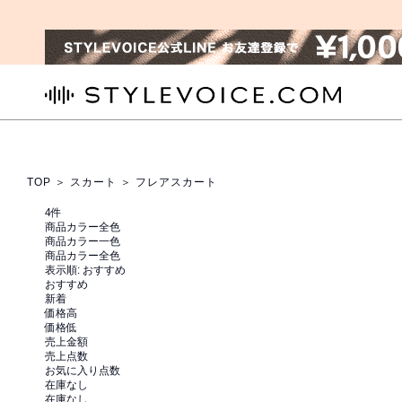
STYLEVOICE.COM
TOP
＞
スカート
＞ フレアスカート
4
件
商品カラー全色
商品カラー一色
商品カラー全色
表示順:
おすすめ
おすすめ
新着
価格高
価格低
売上金額
売上点数
お気に入り点数
在庫なし
在庫なし