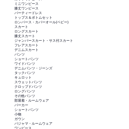
ミニワンピース
膝丈ワンピース
パーティードレス
トップス＆ボトムセット
ロンパース・カバーオール(ベビー)
スカート
ロングスカート
膝丈スカート
ジャンパースカート・サス付スカート
フレアスカート
デニムスカート
パンツ
ショートパンツ
ワイドパンツ
デニムパンツ・ジーンズ
タックパンツ
キュロット
スウェットパンツ
クロップドパンツ
ロングパンツ
その他パンツ
部屋着・ルームウェア
パーカー
ショートパンツ
小物
ガウン
パジャマ・ルームウェア
ワンピース