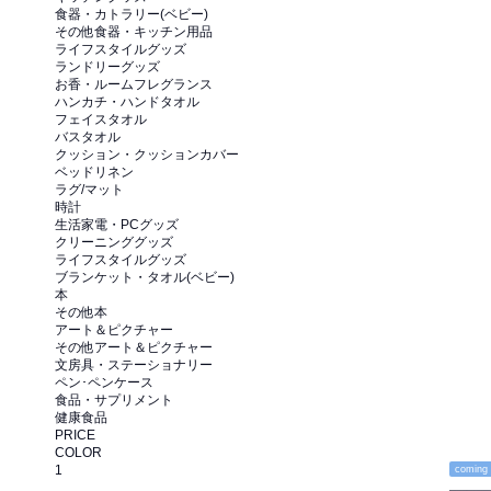
食器・カトラリー(ベビー)
その他食器・キッチン用品
ライフスタイルグッズ
ランドリーグッズ
お香・ルームフレグランス
ハンカチ・ハンドタオル
フェイスタオル
バスタオル
クッション・クッションカバー
ベッドリネン
ラグ/マット
時計
生活家電・PCグッズ
クリーニンググッズ
ライフスタイルグッズ
ブランケット・タオル(ベビー)
本
その他本
アート＆ピクチャー
その他アート＆ピクチャー
文房具・ステーショナリー
ペン･ペンケース
食品・サプリメント
健康食品
PRICE
COLOR
1
coming