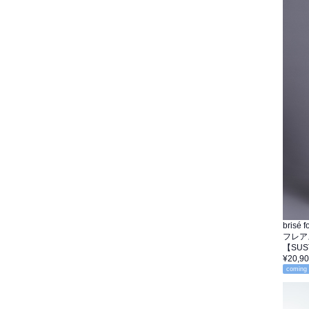
brisé
フレア
【SU
¥20,9
coming