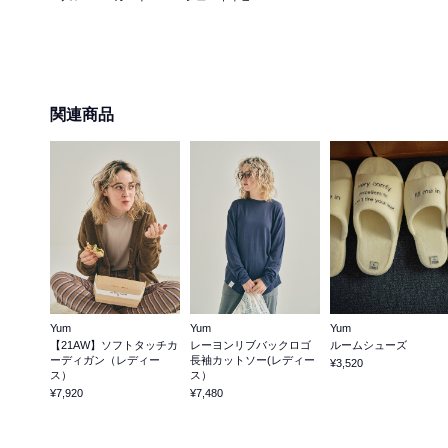
関連商品
Yum
Yum
Yum
【21AW】ソフトタッチカ
レーヨンリブバックロゴ
ルームシューズ
ーディガン（レディー
長袖カットソー(レディー
¥3,520
ス）
ス）
¥7,920
¥7,480