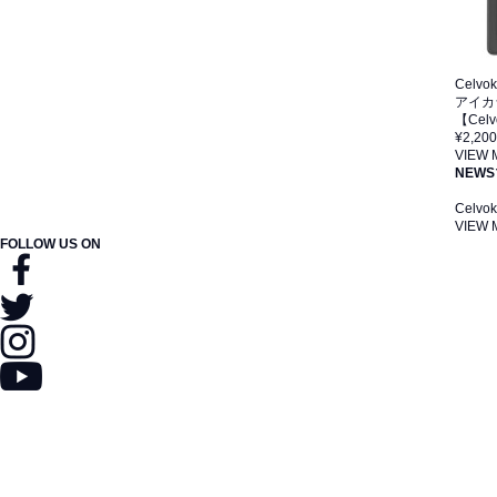
Celvo
アイカ
【Ce
¥2,200
VIEW
NEWS
Cel
VIEW
FOLLOW US ON