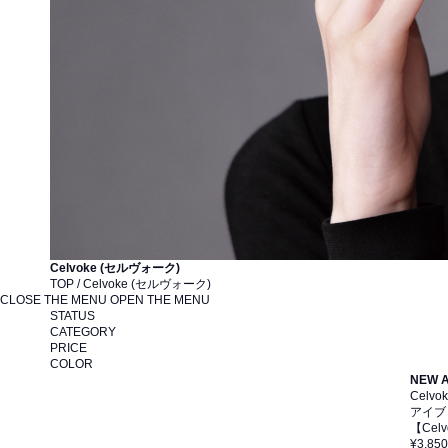
Celvoke (セルヴォーク)
TOP / Celvoke (セルヴォーク)
CLOSE THE MENU
OPEN THE MENU
STATUS
CATEGORY
PRICE
COLOR
NEW 
Celvo
アイブ
【Ce
¥3,850