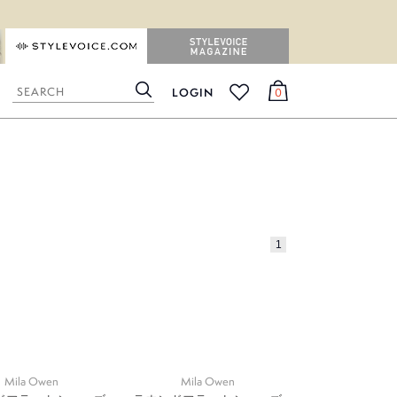
STYLEVOICE.COM
STYLEVOICE MAGAZINE
LOGIN
0
検
カ
お
索
ー
気
ト
に
入
り
1
Mila Owen
Mila Owen