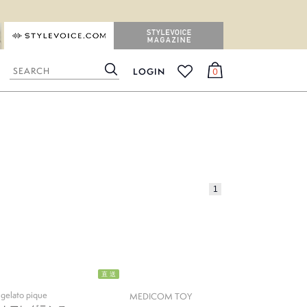
STYLEVOICE.COM
STYLEVOICE MAGAZINE
LOGIN
0
検
カ
お
索
ー
気
ト
に
入
り
1
直 送
gelato pique
MEDICOM TOY