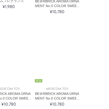
ームフレグランス
BE＠RBRICK AROMA ORNA
¥1,980
MENT No.0 COLOR SWEET
¥10,780
直 送
EDICOM TOY
MEDICOM TOY
ICK AROMA ORNA
BE＠RBRICK AROMA ORNA
o.0 COLOR SWEET
MENT No.0 COLOR SWEET
¥10,780
¥10,780