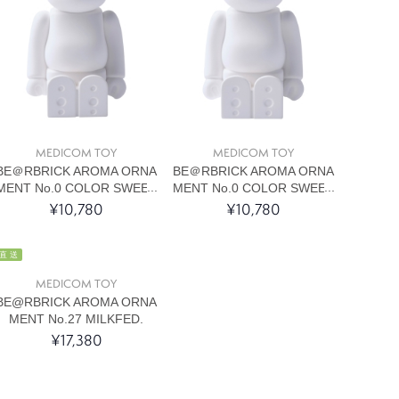
MEDICOM TOY
MEDICOM TOY
BE＠RBRICK AROMA ORNA
BE＠RBRICK AROMA ORNA
MENT No.0 COLOR SWEET
MENT No.0 COLOR SWEET
¥10,780
¥10,780
直 送
MEDICOM TOY
BE@RBRICK AROMA ORNA
MENT No.27 MILKFED.
¥17,380