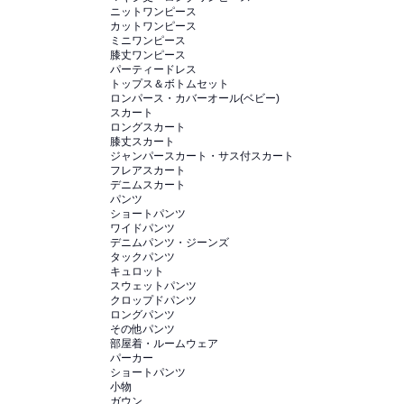
ニットワンピース
カットワンピース
ミニワンピース
膝丈ワンピース
パーティードレス
トップス＆ボトムセット
ロンパース・カバーオール(ベビー)
スカート
ロングスカート
膝丈スカート
ジャンパースカート・サス付スカート
フレアスカート
デニムスカート
パンツ
ショートパンツ
ワイドパンツ
デニムパンツ・ジーンズ
タックパンツ
キュロット
スウェットパンツ
クロップドパンツ
ロングパンツ
その他パンツ
部屋着・ルームウェア
パーカー
ショートパンツ
小物
ガウン