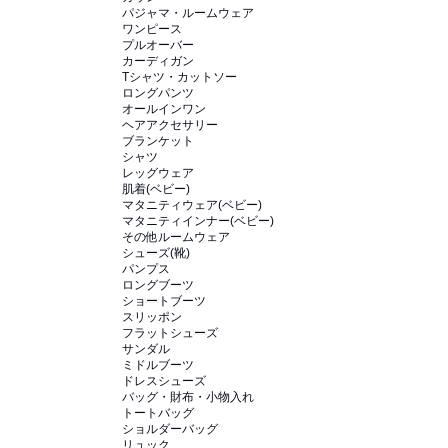
パジャマ・ルームウェア
ワンピース
プルオーバー
カーディガン
Tシャツ・カットソー
ロングパンツ
オールインワン
ヘアアクセサリー
ブランケット
シャツ
レッグウェア
肌着(ベビー)
マタニティウェア(ベビー)
マタニティインナー(ベビー)
その他ルームウェア
シューズ(靴)
パンプス
ロングブーツ
ショートブーツ
スリッポン
フラットシューズ
サンダル
ミドルブーツ
ドレスシューズ
バッグ・財布・小物入れ
トートバッグ
ショルダーバッグ
リュック