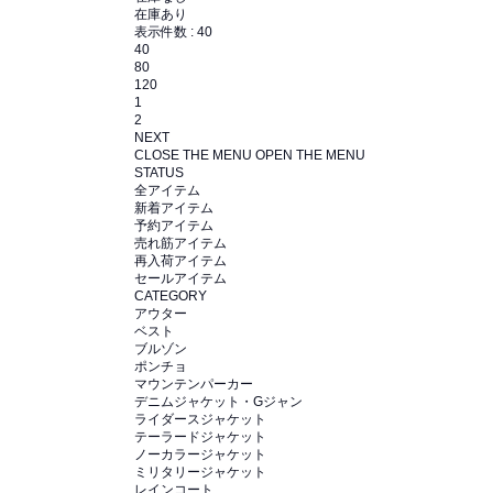
在庫あり
表示件数 :
40
40
80
120
1
2
NEXT
CLOSE THE MENU
OPEN THE MENU
STATUS
全アイテム
新着アイテム
予約アイテム
売れ筋アイテム
再入荷アイテム
セールアイテム
CATEGORY
アウター
ベスト
ブルゾン
ポンチョ
マウンテンパーカー
デニムジャケット・Gジャン
ライダースジャケット
テーラードジャケット
ノーカラージャケット
ミリタリージャケット
レインコート