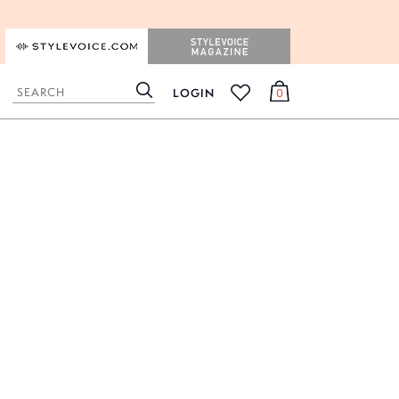
STYLEVOICE.COM
STYLEVOICE MAGAZINE
LOGIN
0
検
カ
お
索
ー
気
ト
に
入
り