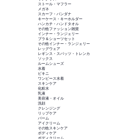
ストール・マフラー
メガネ
スカーフ・バンダナ
キーケース・キーホルダー
ハンカチ・ハンドタオル
その他ファッション雑貨
インナー・ランジェリー
ブラ＆ショーツセット
その他インナー・ランジェリー
レッグウェア
レギンス・スパッツ・トレンカ
ソックス
ルームシューズ
水着
ビキニ
ワンピース水着
スキンケア
化粧水
乳液
美容液・オイル
洗顔
クレンジング
リップケア
バーム
アイクリーム
その他スキンケア
ボディケア
ボディクリーム