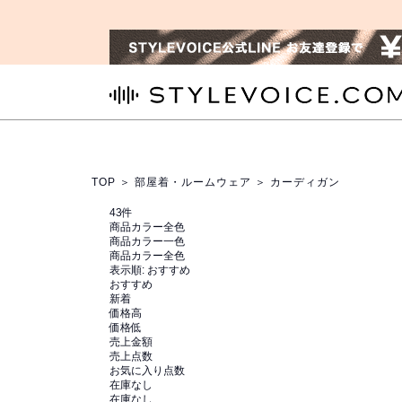
STYLEVOICE.COM
TOP
＞
部屋着・ルームウェア
＞ カーディガン
43
件
商品カラー全色
商品カラー一色
商品カラー全色
表示順:
おすすめ
おすすめ
新着
価格高
価格低
売上金額
売上点数
お気に入り点数
在庫なし
在庫なし