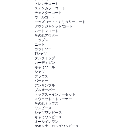
トレンチコート
ステンカラーコート
チェスターコート
ウールコート
モッズコート・ミリタリーコート
ダウンジャケット/コート
ムートンコート
その他アウター
トップス
ニット
カットソー
Tシャツ
タンクトップ
カーディガン
キャミソール
シャツ
ブラウス
パーカー
アンサンブル
プルオーバー
トップス＋インナーセット
スウェット・トレーナー
その他トップス
ワンピース
シャツワンピース
キャミワンピース
オールインワン
マキシ丈・ロングワンピース