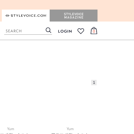
STYLEVOICE.COM
STYLEVOICE MAGAZINE
LOGIN
0
検
カ
お
索
ー
気
ト
に
入
り
1
Yum
Yum