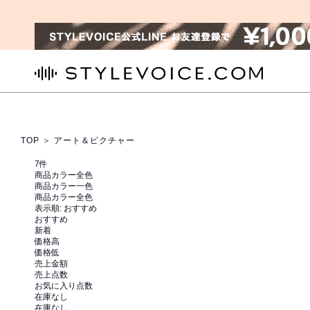
STYLEVOICE.COM
TOP
＞ アート＆ピクチャー
7
件
商品カラー全色
商品カラー一色
商品カラー全色
表示順:
おすすめ
おすすめ
新着
価格高
価格低
売上金額
売上点数
お気に入り点数
在庫なし
在庫なし