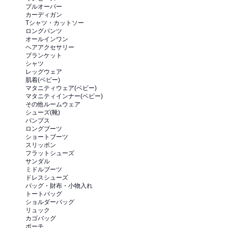
プルオーバー
カーディガン
Tシャツ・カットソー
ロングパンツ
オールインワン
ヘアアクセサリー
ブランケット
シャツ
レッグウェア
肌着(ベビー)
マタニティウェア(ベビー)
マタニティインナー(ベビー)
その他ルームウェア
シューズ(靴)
パンプス
ロングブーツ
ショートブーツ
スリッポン
フラットシューズ
サンダル
ミドルブーツ
ドレスシューズ
バッグ・財布・小物入れ
トートバッグ
ショルダーバッグ
リュック
カゴバッグ
ポーチ