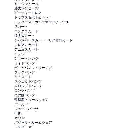
ミニワンピース
膝丈ワンピース
パーティードレス
トップス＆ボトムセット
ロンパース・カバーオール(ベビー)
スカート
ロングスカート
膝丈スカート
ジャンパースカート・サス付スカート
フレアスカート
デニムスカート
パンツ
ショートパンツ
ワイドパンツ
デニムパンツ・ジーンズ
タックパンツ
キュロット
スウェットパンツ
クロップドパンツ
ロングパンツ
その他パンツ
部屋着・ルームウェア
パーカー
ショートパンツ
小物
ガウン
パジャマ・ルームウェア
ワンピース