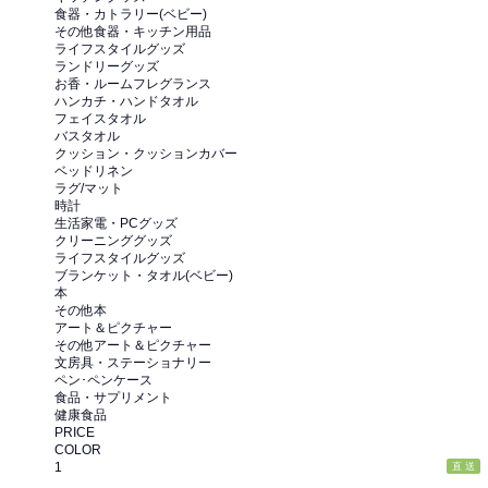
食器・カトラリー(ベビー)
その他食器・キッチン用品
ライフスタイルグッズ
ランドリーグッズ
お香・ルームフレグランス
ハンカチ・ハンドタオル
フェイスタオル
バスタオル
クッション・クッションカバー
ベッドリネン
ラグ/マット
時計
生活家電・PCグッズ
クリーニンググッズ
ライフスタイルグッズ
ブランケット・タオル(ベビー)
本
その他本
アート＆ピクチャー
その他アート＆ピクチャー
文房具・ステーショナリー
ペン･ペンケース
食品・サプリメント
健康食品
PRICE
COLOR
1
直 送