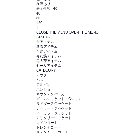
在庫あり
表示件数 :
40
40
80
120
1
CLOSE THE MENU
OPEN THE MENU
STATUS
全アイテム
新着アイテム
予約アイテム
売れ筋アイテム
再入荷アイテム
セールアイテム
CATEGORY
アウター
ベスト
ブルゾン
ポンチョ
マウンテンパーカー
デニムジャケット・Gジャン
ライダースジャケット
テーラードジャケット
ノーカラージャケット
ミリタリージャケット
レインコート
トレンチコート
ステンカラーコート