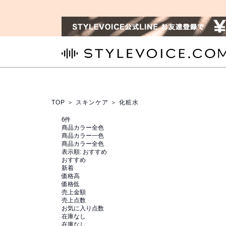
STYLEVOICE.COM
TOP
＞
スキンケア
＞ 化粧水
6
件
商品カラー全色
商品カラー一色
商品カラー全色
表示順:
おすすめ
おすすめ
新着
価格高
価格低
売上金額
売上点数
お気に入り点数
在庫なし
在庫なし