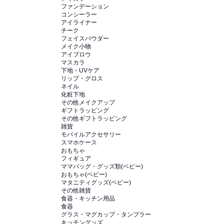
ファンデーション
コンシーラー
アイライナー
チーク
フェイスパウダー
メイク小物
アイブロウ
マスカラ
下地・UVケア
リップ・グロス
ネイル
化粧下地
その他メイクアップ
ギフトラッピング
その他ギフトラッピング
雑貨
モバイルアクセサリー
スマホケース
おもちゃ
フィギュア
ママバッグ・グッズ類(ベビー)
おもちゃ(ベビー)
マタニティグッズ(ベビー)
その他雑貨
食器・キッチン用品
食器
グラス・マグカップ・タンブラー
キッチングッズ