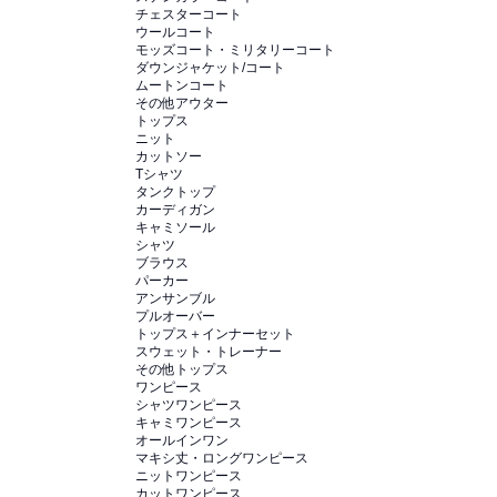
チェスターコート
ウールコート
モッズコート・ミリタリーコート
ダウンジャケット/コート
ムートンコート
その他アウター
トップス
ニット
カットソー
Tシャツ
タンクトップ
カーディガン
キャミソール
シャツ
ブラウス
パーカー
アンサンブル
プルオーバー
トップス＋インナーセット
スウェット・トレーナー
その他トップス
ワンピース
シャツワンピース
キャミワンピース
オールインワン
マキシ丈・ロングワンピース
ニットワンピース
カットワンピース