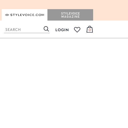
STYLEVOICE.COM
STYLEVOICE MAGAZINE
LOGIN
0
検
カ
お
索
ー
気
ト
に
入
り