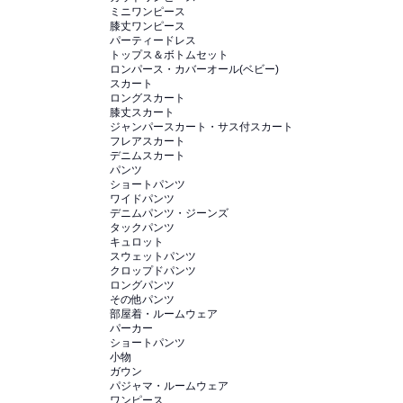
ミニワンピース
膝丈ワンピース
パーティードレス
トップス＆ボトムセット
ロンパース・カバーオール(ベビー)
スカート
ロングスカート
膝丈スカート
ジャンパースカート・サス付スカート
フレアスカート
デニムスカート
パンツ
ショートパンツ
ワイドパンツ
デニムパンツ・ジーンズ
タックパンツ
キュロット
スウェットパンツ
クロップドパンツ
ロングパンツ
その他パンツ
部屋着・ルームウェア
パーカー
ショートパンツ
小物
ガウン
パジャマ・ルームウェア
ワンピース