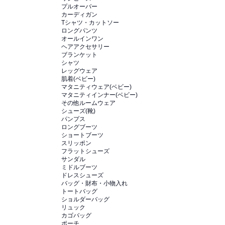
プルオーバー
カーディガン
Tシャツ・カットソー
ロングパンツ
オールインワン
ヘアアクセサリー
ブランケット
シャツ
レッグウェア
肌着(ベビー)
マタニティウェア(ベビー)
マタニティインナー(ベビー)
その他ルームウェア
シューズ(靴)
パンプス
ロングブーツ
ショートブーツ
スリッポン
フラットシューズ
サンダル
ミドルブーツ
ドレスシューズ
バッグ・財布・小物入れ
トートバッグ
ショルダーバッグ
リュック
カゴバッグ
ポーチ