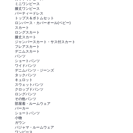
ミニワンピース
膝丈ワンピース
パーティードレス
トップス＆ボトムセット
ロンパース・カバーオール(ベビー)
スカート
ロングスカート
膝丈スカート
ジャンパースカート・サス付スカート
フレアスカート
デニムスカート
パンツ
ショートパンツ
ワイドパンツ
デニムパンツ・ジーンズ
タックパンツ
キュロット
スウェットパンツ
クロップドパンツ
ロングパンツ
その他パンツ
部屋着・ルームウェア
パーカー
ショートパンツ
小物
ガウン
パジャマ・ルームウェア
ワンピース