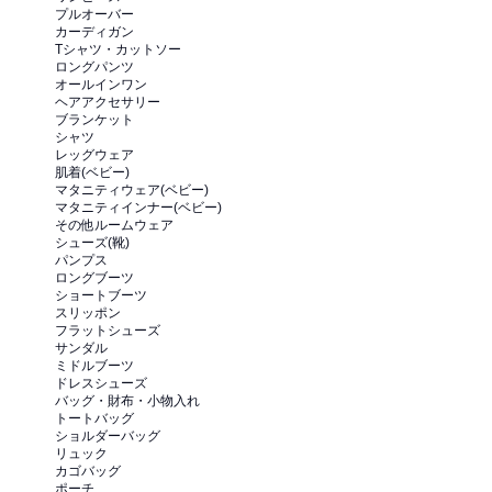
プルオーバー
カーディガン
Tシャツ・カットソー
ロングパンツ
オールインワン
ヘアアクセサリー
ブランケット
シャツ
レッグウェア
肌着(ベビー)
マタニティウェア(ベビー)
マタニティインナー(ベビー)
その他ルームウェア
シューズ(靴)
パンプス
ロングブーツ
ショートブーツ
スリッポン
フラットシューズ
サンダル
ミドルブーツ
ドレスシューズ
バッグ・財布・小物入れ
トートバッグ
ショルダーバッグ
リュック
カゴバッグ
ポーチ