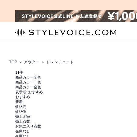
STYLEVOICE.COM
TOP
＞
アウター
＞ トレンチコート
11
件
商品カラー全色
商品カラー一色
商品カラー全色
表示順:
おすすめ
おすすめ
新着
価格高
価格低
売上金額
売上点数
お気に入り点数
在庫なし
在庫なし