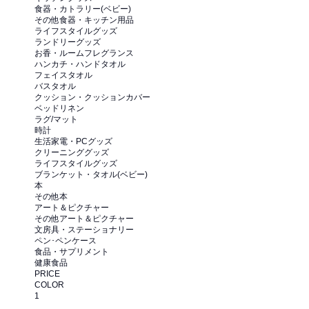
食器・カトラリー(ベビー)
その他食器・キッチン用品
ライフスタイルグッズ
ランドリーグッズ
お香・ルームフレグランス
ハンカチ・ハンドタオル
フェイスタオル
バスタオル
クッション・クッションカバー
ベッドリネン
ラグ/マット
時計
生活家電・PCグッズ
クリーニンググッズ
ライフスタイルグッズ
ブランケット・タオル(ベビー)
本
その他本
アート＆ピクチャー
その他アート＆ピクチャー
文房具・ステーショナリー
ペン･ペンケース
食品・サプリメント
健康食品
PRICE
COLOR
1