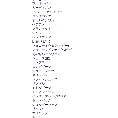
プルオーバー
カーディガン
Tシャツ・カットソー
ロングパンツ
オールインワン
ヘアアクセサリー
ブランケット
シャツ
レッグウェア
肌着(ベビー)
マタニティウェア(ベビー)
マタニティインナー(ベビー)
その他ルームウェア
シューズ(靴)
パンプス
ロングブーツ
ショートブーツ
スリッポン
フラットシューズ
サンダル
ミドルブーツ
ドレスシューズ
バッグ・財布・小物入れ
トートバッグ
ショルダーバッグ
リュック
カゴバッグ
ポーチ