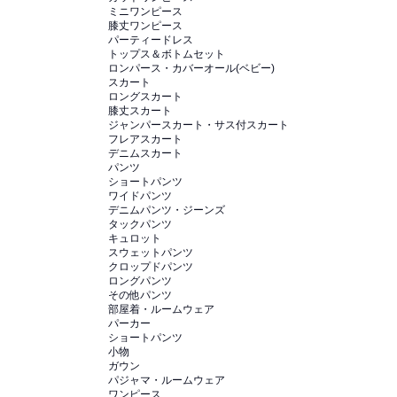
ミニワンピース
膝丈ワンピース
パーティードレス
トップス＆ボトムセット
ロンパース・カバーオール(ベビー)
スカート
ロングスカート
膝丈スカート
ジャンパースカート・サス付スカート
フレアスカート
デニムスカート
パンツ
ショートパンツ
ワイドパンツ
デニムパンツ・ジーンズ
タックパンツ
キュロット
スウェットパンツ
クロップドパンツ
ロングパンツ
その他パンツ
部屋着・ルームウェア
パーカー
ショートパンツ
小物
ガウン
パジャマ・ルームウェア
ワンピース