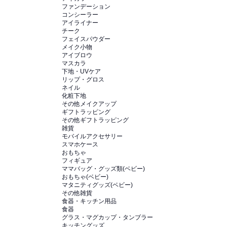
ファンデーション
コンシーラー
アイライナー
チーク
フェイスパウダー
メイク小物
アイブロウ
マスカラ
下地・UVケア
リップ・グロス
ネイル
化粧下地
その他メイクアップ
ギフトラッピング
その他ギフトラッピング
雑貨
モバイルアクセサリー
スマホケース
おもちゃ
フィギュア
ママバッグ・グッズ類(ベビー)
おもちゃ(ベビー)
マタニティグッズ(ベビー)
その他雑貨
食器・キッチン用品
食器
グラス・マグカップ・タンブラー
キッチングッズ