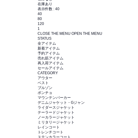
在庫あり
表示件数 :
40
40
80
120
1
CLOSE THE MENU
OPEN THE MENU
STATUS
全アイテム
新着アイテム
予約アイテム
売れ筋アイテム
再入荷アイテム
セールアイテム
CATEGORY
アウター
ベスト
ブルゾン
ポンチョ
マウンテンパーカー
デニムジャケット・Gジャン
ライダースジャケット
テーラードジャケット
ノーカラージャケット
ミリタリージャケット
レインコート
トレンチコート
ステンカラーコート