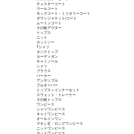
チェスターコート
ウールコート
モッズコート・ミリタリーコート
ダウンジャケット/コート
ムートンコート
その他アウター
トップス
ニット
カットソー
Tシャツ
タンクトップ
カーディガン
キャミソール
シャツ
ブラウス
パーカー
アンサンブル
プルオーバー
トップス＋インナーセット
スウェット・トレーナー
その他トップス
ワンピース
シャツワンピース
キャミワンピース
オールインワン
マキシ丈・ロングワンピース
ニットワンピース
カットワンピース