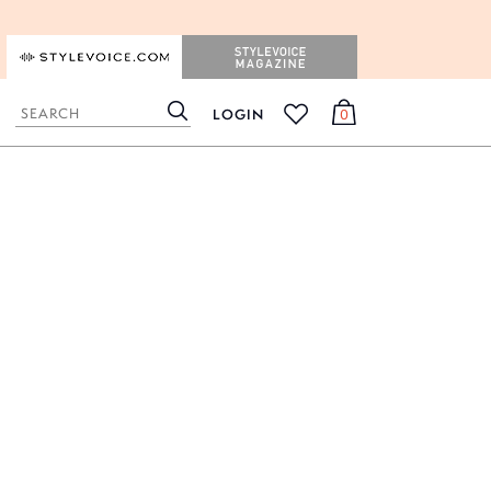
STYLEVOICE.COM
STYLEVOICE MAGAZINE
LOGIN
0
検
カ
お
索
ー
気
ト
に
入
り