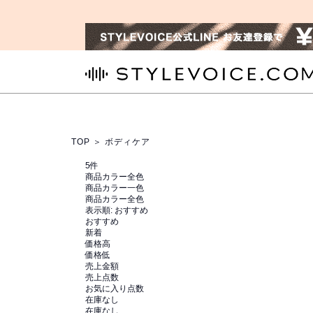
STYLEVOICE.COM
TOP
＞ ボディケア
5
件
商品カラー全色
商品カラー一色
商品カラー全色
表示順:
おすすめ
おすすめ
新着
価格高
価格低
売上金額
売上点数
お気に入り点数
在庫なし
在庫なし