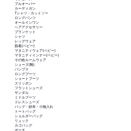
プルオーバー
カーディガン
Tシャツ・カットソー
ロングパンツ
オールインワン
ヘアアクセサリー
ブランケット
シャツ
レッグウェア
肌着(ベビー)
マタニティウェア(ベビー)
マタニティインナー(ベビー)
その他ルームウェア
シューズ(靴)
パンプス
ロングブーツ
ショートブーツ
スリッポン
フラットシューズ
サンダル
ミドルブーツ
ドレスシューズ
バッグ・財布・小物入れ
トートバッグ
ショルダーバッグ
リュック
カゴバッグ
ポーチ