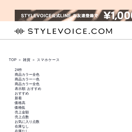
STYLEVOICE.COM
TOP
＞
雑貨
＞ スマホケース
24
件
商品カラー全色
商品カラー一色
商品カラー全色
表示順:
おすすめ
おすすめ
新着
価格高
価格低
売上金額
売上点数
お気に入り点数
在庫なし
在庫なし