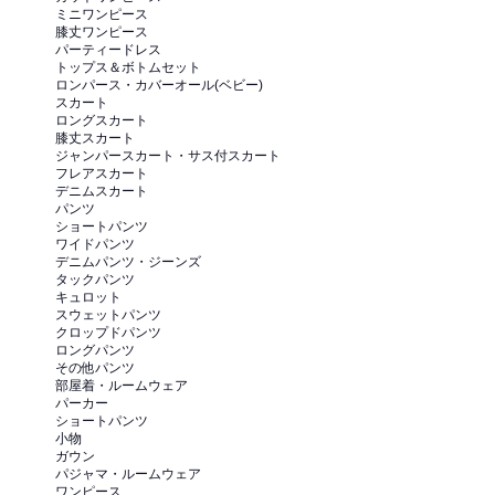
ミニワンピース
膝丈ワンピース
パーティードレス
トップス＆ボトムセット
ロンパース・カバーオール(ベビー)
スカート
ロングスカート
膝丈スカート
ジャンパースカート・サス付スカート
フレアスカート
デニムスカート
パンツ
ショートパンツ
ワイドパンツ
デニムパンツ・ジーンズ
タックパンツ
キュロット
スウェットパンツ
クロップドパンツ
ロングパンツ
その他パンツ
部屋着・ルームウェア
パーカー
ショートパンツ
小物
ガウン
パジャマ・ルームウェア
ワンピース