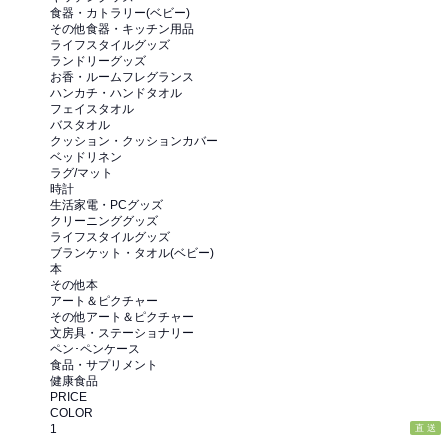
食器・カトラリー(ベビー)
その他食器・キッチン用品
ライフスタイルグッズ
ランドリーグッズ
お香・ルームフレグランス
ハンカチ・ハンドタオル
フェイスタオル
バスタオル
クッション・クッションカバー
ベッドリネン
ラグ/マット
時計
生活家電・PCグッズ
クリーニンググッズ
ライフスタイルグッズ
ブランケット・タオル(ベビー)
本
その他本
アート＆ピクチャー
その他アート＆ピクチャー
文房具・ステーショナリー
ペン･ペンケース
食品・サプリメント
健康食品
PRICE
COLOR
1
直 送