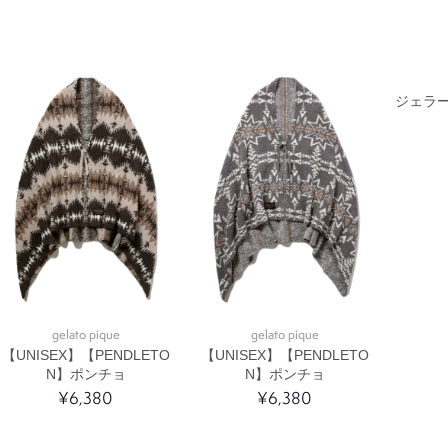
ジェラ
gelato pique
gelato pique
【UNISEX】【PENDLETO
【UNISEX】【PENDLETO
N】ポンチョ
N】ポンチョ
¥6,380
¥6,380