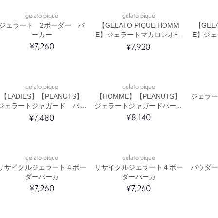
gelato pique
gelato pique
ジェラート 2ボーダー パ
【GELATO PIQUE HOMM
【GELA
ーカー
E】ジェラートマカロンボー
E】ジ
ダーパーカ
¥7,260
¥7,920
gelato pique
gelato pique
【LADIES】【PEANUTS】
【HOMME】【PEANUTS】
ジェラ
ジェラートジャガード パー
ジェラートジャガードパーカ
カ
¥8,140
¥7,480
gelato pique
gelato pique
リサイクルジェラート４ボー
リサイクルジェラート４ボー
パウダ
ダーパーカ
ダーパーカ
¥7,260
¥7,260