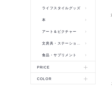
ライフスタイルグッズ
本
アート＆ピクチャー
文房具・ステーショナリー
食品・サプリメント
PRICE
COLOR