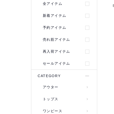
全アイテム
新着アイテム
予約アイテム
売れ筋アイテム
再入荷アイテム
セールアイテム
CATEGORY
アウター
トップス
ワンピース