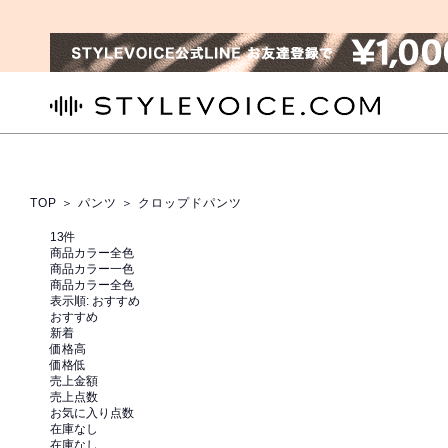
STYLEVOICE.COM
TOP
＞
パンツ
＞ クロップドパンツ
13
件
商品カラー全色
商品カラー一色
商品カラー全色
表示順:
おすすめ
おすすめ
新着
価格高
価格低
売上金額
売上点数
お気に入り点数
在庫なし
在庫なし