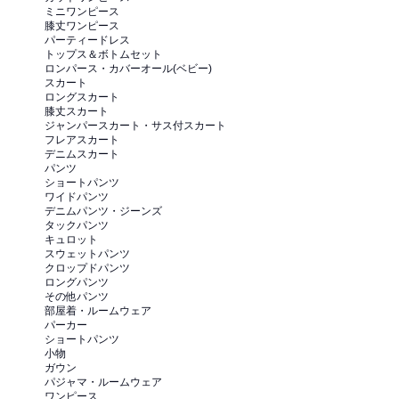
ミニワンピース
膝丈ワンピース
パーティードレス
トップス＆ボトムセット
ロンパース・カバーオール(ベビー)
スカート
ロングスカート
膝丈スカート
ジャンパースカート・サス付スカート
フレアスカート
デニムスカート
パンツ
ショートパンツ
ワイドパンツ
デニムパンツ・ジーンズ
タックパンツ
キュロット
スウェットパンツ
クロップドパンツ
ロングパンツ
その他パンツ
部屋着・ルームウェア
パーカー
ショートパンツ
小物
ガウン
パジャマ・ルームウェア
ワンピース