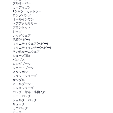
プルオーバー
カーディガン
Tシャツ・カットソー
ロングパンツ
オールインワン
ヘアアクセサリー
ブランケット
シャツ
レッグウェア
肌着(ベビー)
マタニティウェア(ベビー)
マタニティインナー(ベビー)
その他ルームウェア
シューズ(靴)
パンプス
ロングブーツ
ショートブーツ
スリッポン
フラットシューズ
サンダル
ミドルブーツ
ドレスシューズ
バッグ・財布・小物入れ
トートバッグ
ショルダーバッグ
リュック
カゴバッグ
ポーチ