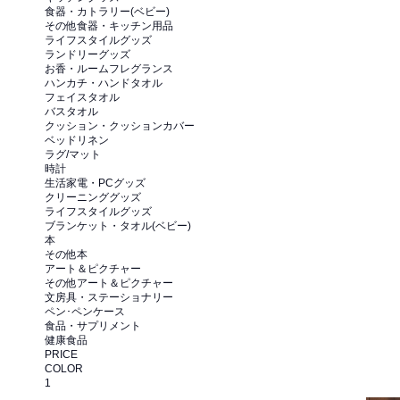
食器・カトラリー(ベビー)
その他食器・キッチン用品
ライフスタイルグッズ
ランドリーグッズ
お香・ルームフレグランス
ハンカチ・ハンドタオル
フェイスタオル
バスタオル
クッション・クッションカバー
ベッドリネン
ラグ/マット
時計
生活家電・PCグッズ
クリーニンググッズ
ライフスタイルグッズ
ブランケット・タオル(ベビー)
本
その他本
アート＆ピクチャー
その他アート＆ピクチャー
文房具・ステーショナリー
ペン･ペンケース
食品・サプリメント
健康食品
PRICE
COLOR
1