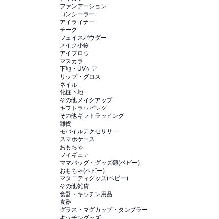
ファンデーション
コンシーラー
アイライナー
チーク
フェイスパウダー
メイク小物
アイブロウ
マスカラ
下地・UVケア
リップ・グロス
ネイル
化粧下地
その他メイクアップ
ギフトラッピング
その他ギフトラッピング
雑貨
モバイルアクセサリー
スマホケース
おもちゃ
フィギュア
ママバッグ・グッズ類(ベビー)
おもちゃ(ベビー)
マタニティグッズ(ベビー)
その他雑貨
食器・キッチン用品
食器
グラス・マグカップ・タンブラー
キッチングッズ