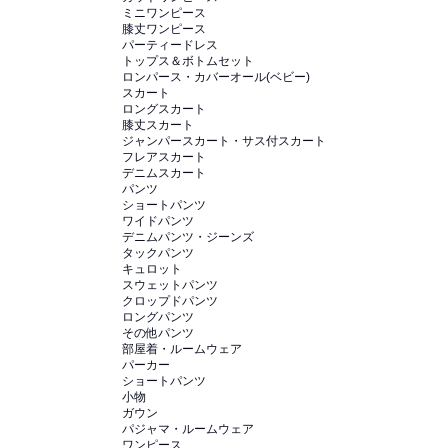
ミニワンピース
膝丈ワンピース
パーティードレス
トップス＆ボトムセット
ロンパース・カバーオール(ベビー)
スカート
ロングスカート
膝丈スカート
ジャンパースカート・サス付スカート
フレアスカート
デニムスカート
パンツ
ショートパンツ
ワイドパンツ
デニムパンツ・ジーンズ
タックパンツ
キュロット
スウェットパンツ
クロップドパンツ
ロングパンツ
その他パンツ
部屋着・ルームウェア
パーカー
ショートパンツ
小物
ガウン
パジャマ・ルームウェア
ワンピース