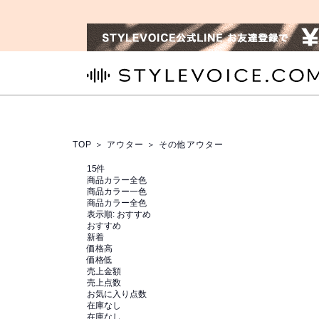
STYLEVOICE.COM
TOP
＞
アウター
＞ その他アウター
15
件
商品カラー全色
商品カラー一色
商品カラー全色
表示順:
おすすめ
おすすめ
新着
価格高
価格低
売上金額
売上点数
お気に入り点数
在庫なし
在庫なし