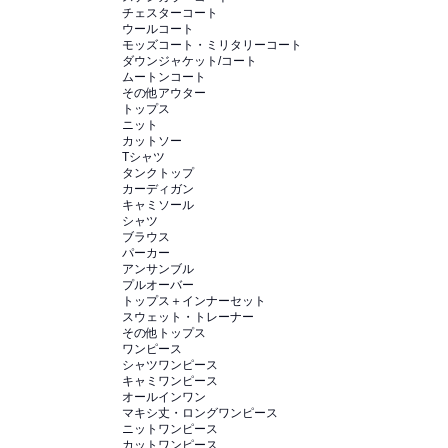
チェスターコート
ウールコート
モッズコート・ミリタリーコート
ダウンジャケット/コート
ムートンコート
その他アウター
トップス
ニット
カットソー
Tシャツ
タンクトップ
カーディガン
キャミソール
シャツ
ブラウス
パーカー
アンサンブル
プルオーバー
トップス＋インナーセット
スウェット・トレーナー
その他トップス
ワンピース
シャツワンピース
キャミワンピース
オールインワン
マキシ丈・ロングワンピース
ニットワンピース
カットワンピース