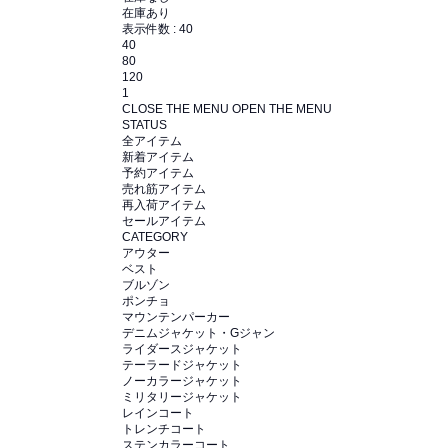
在庫あり
表示件数 :
40
40
80
120
1
CLOSE THE MENU
OPEN THE MENU
STATUS
全アイテム
新着アイテム
予約アイテム
売れ筋アイテム
再入荷アイテム
セールアイテム
CATEGORY
アウター
ベスト
ブルゾン
ポンチョ
マウンテンパーカー
デニムジャケット・Gジャン
ライダースジャケット
テーラードジャケット
ノーカラージャケット
ミリタリージャケット
レインコート
トレンチコート
ステンカラーコート