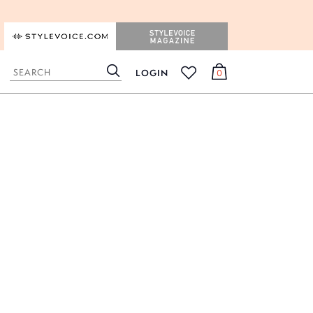
STYLEVOICE.COM
STYLEVOICE MAGAZINE
LOGIN
0
検
カ
お
索
ー
気
ト
に
入
り