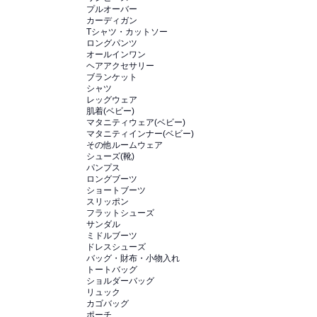
プルオーバー
カーディガン
Tシャツ・カットソー
ロングパンツ
オールインワン
ヘアアクセサリー
ブランケット
シャツ
レッグウェア
肌着(ベビー)
マタニティウェア(ベビー)
マタニティインナー(ベビー)
その他ルームウェア
シューズ(靴)
パンプス
ロングブーツ
ショートブーツ
スリッポン
フラットシューズ
サンダル
ミドルブーツ
ドレスシューズ
バッグ・財布・小物入れ
トートバッグ
ショルダーバッグ
リュック
カゴバッグ
ポーチ