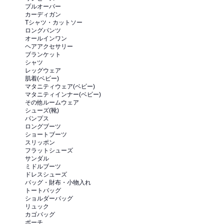
プルオーバー
カーディガン
Tシャツ・カットソー
ロングパンツ
オールインワン
ヘアアクセサリー
ブランケット
シャツ
レッグウェア
肌着(ベビー)
マタニティウェア(ベビー)
マタニティインナー(ベビー)
その他ルームウェア
シューズ(靴)
パンプス
ロングブーツ
ショートブーツ
スリッポン
フラットシューズ
サンダル
ミドルブーツ
ドレスシューズ
バッグ・財布・小物入れ
トートバッグ
ショルダーバッグ
リュック
カゴバッグ
ポーチ