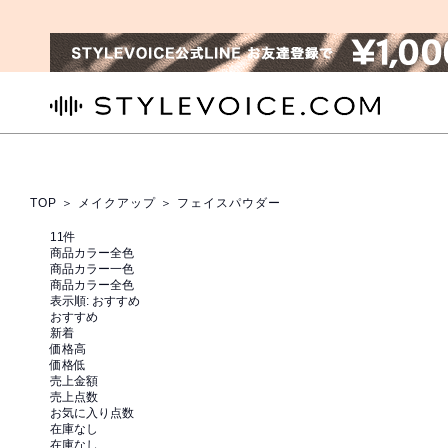
STYLEVOICE.COM
TOP
＞
メイクアップ
＞ フェイスパウダー
11
件
商品カラー全色
商品カラー一色
商品カラー全色
表示順:
おすすめ
おすすめ
新着
価格高
価格低
売上金額
売上点数
お気に入り点数
在庫なし
在庫なし