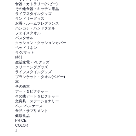
食器・カトラリー(ベビー)
その他食器・キッチン用品
ライフスタイルグッズ
ランドリーグッズ
お香・ルームフレグランス
ハンカチ・ハンドタオル
フェイスタオル
バスタオル
クッション・クッションカバー
ベッドリネン
ラグ/マット
時計
生活家電・PCグッズ
クリーニンググッズ
ライフスタイルグッズ
ブランケット・タオル(ベビー)
本
その他本
アート＆ピクチャー
その他アート＆ピクチャー
文房具・ステーショナリー
ペン･ペンケース
食品・サプリメント
健康食品
PRICE
COLOR
1