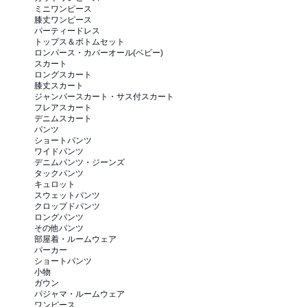
ミニワンピース
膝丈ワンピース
パーティードレス
トップス＆ボトムセット
ロンパース・カバーオール(ベビー)
スカート
ロングスカート
膝丈スカート
ジャンパースカート・サス付スカート
フレアスカート
デニムスカート
パンツ
ショートパンツ
ワイドパンツ
デニムパンツ・ジーンズ
タックパンツ
キュロット
スウェットパンツ
クロップドパンツ
ロングパンツ
その他パンツ
部屋着・ルームウェア
パーカー
ショートパンツ
小物
ガウン
パジャマ・ルームウェア
ワンピース