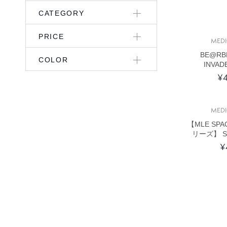
CATEGORY
PRICE
MED
BE@RB
COLOR
INVAD
¥4
MED
【MLE SPA
リーズ】 SH
¥