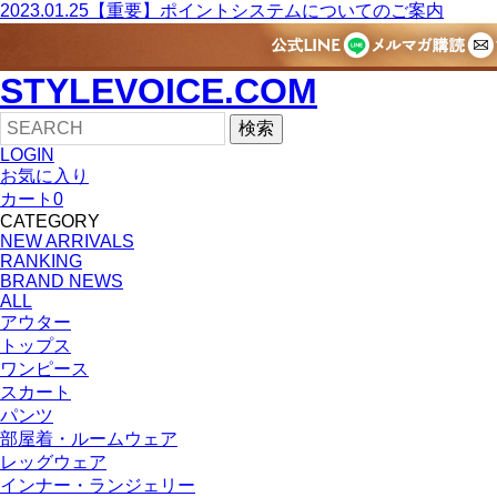
2023.01.25
【重要】ポイントシステムについてのご案内
STYLEVOICE.COM
検索
LOGIN
お気に入り
カート
0
CATEGORY
NEW ARRIVALS
RANKING
BRAND NEWS
ALL
アウター
トップス
ワンピース
スカート
パンツ
部屋着・ルームウェア
レッグウェア
インナー・ランジェリー