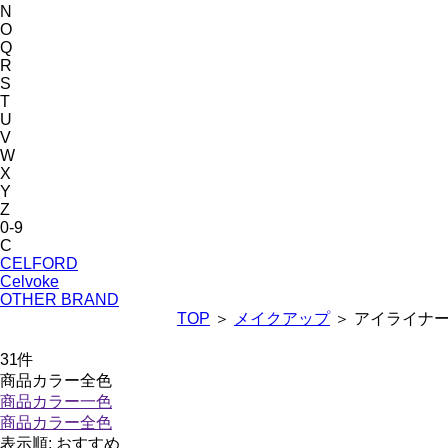
N
O
Q
R
S
T
U
V
W
X
Y
Z
0-9
C
CELFORD
Celvoke
OTHER BRAND
TOP
＞
メイクアップ
＞ アイライナ
31
件
商品カラー全色
商品カラー一色
商品カラー全色
表示順:
おすすめ