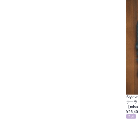
Stylevo
テーラ
【mi
¥26,4
予 約