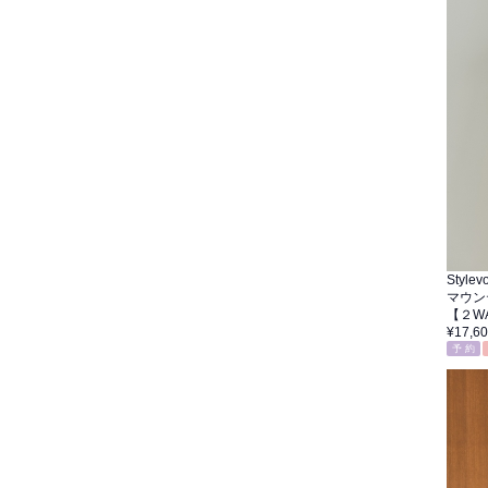
Stylevo
マウン
【２W
¥17,6
予 約