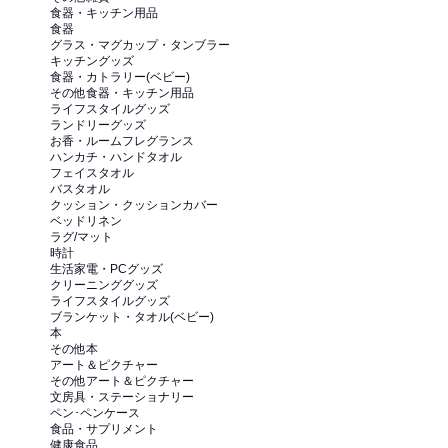
食器・キッチン用品
食器
グラス・マグカップ・タンブラー
キッチングッズ
食器・カトラリー(ベビー)
その他食器・キッチン用品
ライフスタイルグッズ
ランドリーグッズ
お香・ルームフレグランス
ハンカチ・ハンドタオル
フェイスタオル
バスタオル
クッション・クッションカバー
ベッドリネン
ラグ/マット
時計
生活家電・PCグッズ
クリーニンググッズ
ライフスタイルグッズ
ブランケット・タオル(ベビー)
本
その他本
アート＆ピクチャー
その他アート＆ピクチャー
文房具・ステーショナリー
ペン･ペンケース
食品・サプリメント
健康食品