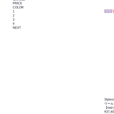
PRICE
COLOR
1
予 約
2
3
4
NEXT
Stylevo
ウール
【ma
¥37,4