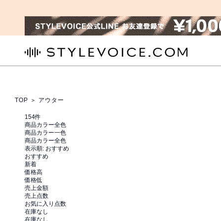
STYLEVOICE.COM
TOP
＞ アウター
154
件
商品カラー全色
商品カラー一色
商品カラー全色
表示順:
おすすめ
おすすめ
新着
価格高
価格低
売上金額
売上点数
お気に入り点数
在庫なし
在庫なし