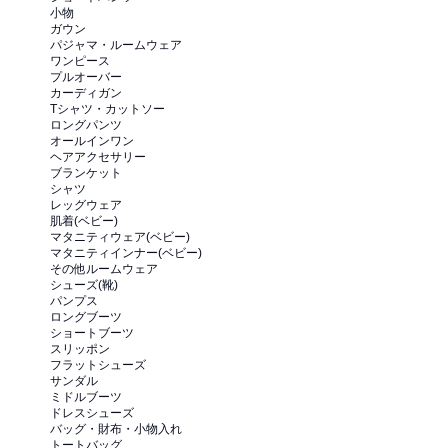
小物
ガウン
パジャマ・ルームウェア
ワンピース
プルオーバー
カーディガン
Tシャツ・カットソー
ロングパンツ
オールインワン
ヘアアクセサリー
ブランケット
シャツ
レッグウェア
肌着(ベビー)
マタニティウェア(ベビー)
マタニティインナー(ベビー)
その他ルームウェア
シューズ(靴)
パンプス
ロングブーツ
ショートブーツ
スリッポン
フラットシューズ
サンダル
ミドルブーツ
ドレスシューズ
バッグ・財布・小物入れ
トートバッグ