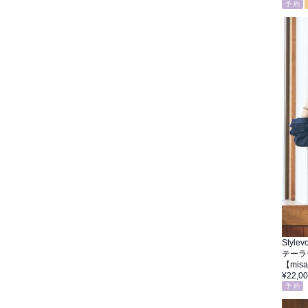
予 約
Stylevo
テーラ
【mi
¥22,0
予 約