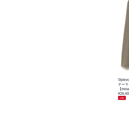
Stylevo
テーラ
【mi
¥26,4
sale