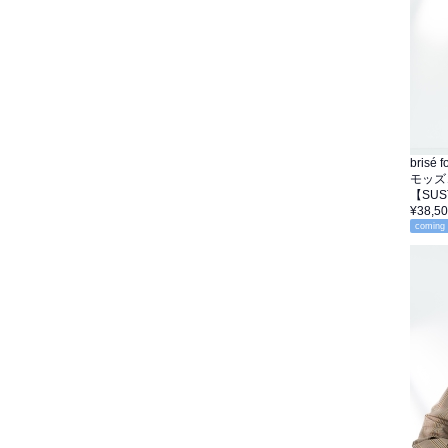
brisé
モッズ
【SU
¥38,5
coming