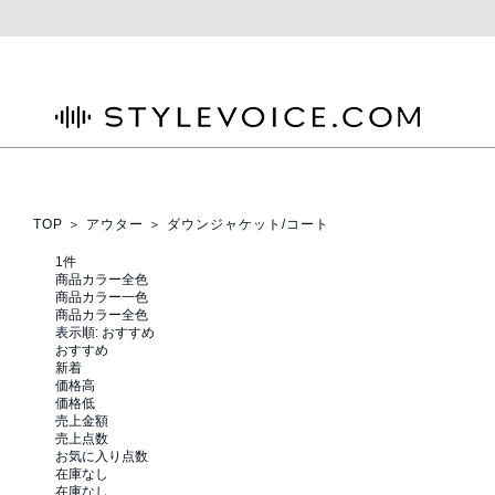
STYLEVOICE.COM
TOP
＞
アウター
＞ ダウンジャケット/コート
1
件
商品カラー全色
商品カラー一色
商品カラー全色
表示順:
おすすめ
おすすめ
新着
価格高
価格低
売上金額
売上点数
お気に入り点数
在庫なし
在庫なし