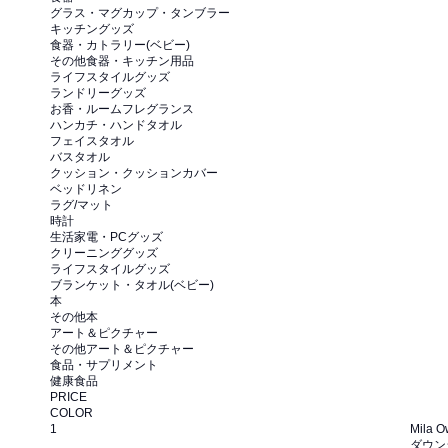
グラス・マグカップ・タンブラー
キッチングッズ
食器・カトラリー(ベビー)
その他食器・キッチン用品
ライフスタイルグッズ
ランドリーグッズ
お香・ルームフレグランス
ハンカチ・ハンドタオル
フェイスタオル
バスタオル
クッション・クッションカバー
ベッドリネン
ラグ/マット
時計
生活家電・PCグッズ
クリーニンググッズ
ライフスタイルグッズ
ブランケット・タオル(ベビー)
本
その他本
アート＆ピクチャー
その他アート＆ピクチャー
食品・サプリメント
健康食品
PRICE
COLOR
1
Mila 
ダウン