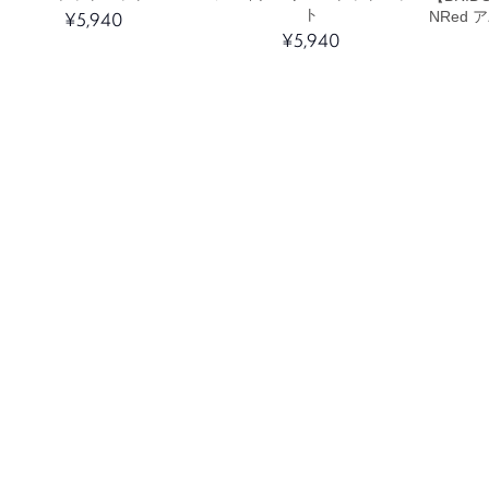
ト
¥5,940
NRed 
¥5,940
ge Shi