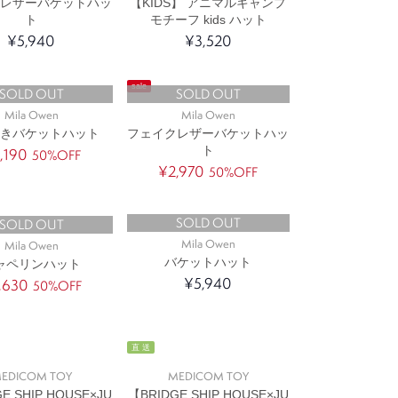
クレザーバゲットハッ
【KIDS】 アニマルキャンプ
ト
モチーフ kids ハット
¥5,940
¥3,520
sale
SOLD OUT
SOLD OUT
Mila Owen
Mila Owen
付きバケットハット
フェイクレザーバケットハッ
ト
,190
50%OFF
¥2,970
50%OFF
SOLD OUT
SOLD OUT
Mila Owen
Mila Owen
バケットハット
ャペリンハット
¥5,940
,630
50%OFF
直 送
EDICOM TOY
MEDICOM TOY
E SHIP HOUSE×JU
【BRIDGE SHIP HOUSE×JU