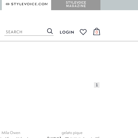
STYLEVOICE.COM
STYLEVOICE MAGAZINE
LOGIN
0
検
カ
お
索
ー
気
ト
に
入
り
1
Mila Owen
gelato pique