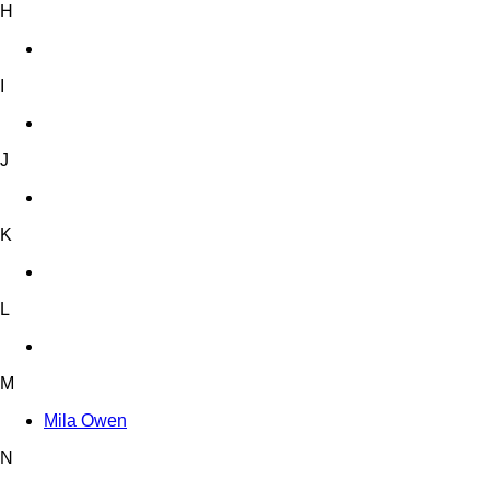
H
I
J
K
L
M
Mila Owen
N