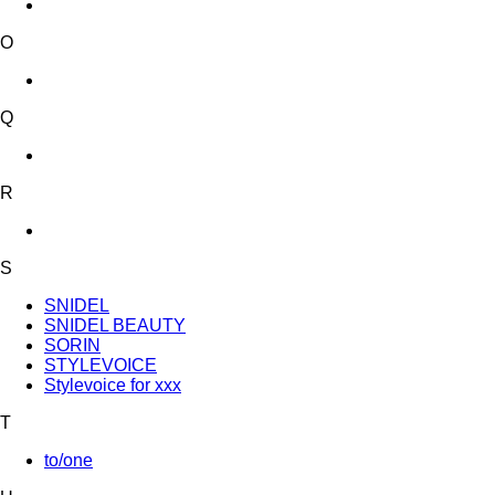
O
Q
R
S
SNIDEL
SNIDEL BEAUTY
SORIN
STYLEVOICE
Stylevoice for xxx
T
to/one