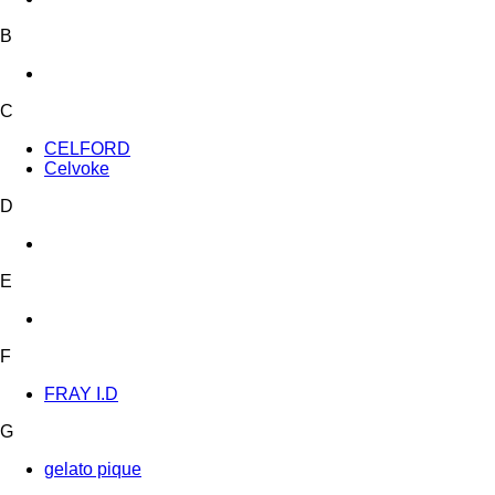
B
C
CELFORD
Celvoke
D
E
F
FRAY I.D
G
gelato pique