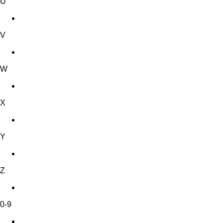
U
V
W
X
Y
Z
0-9