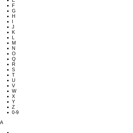
E
F
G
H
I
J
K
L
M
N
O
Q
R
S
T
U
V
W
X
Y
Z
0-9
A