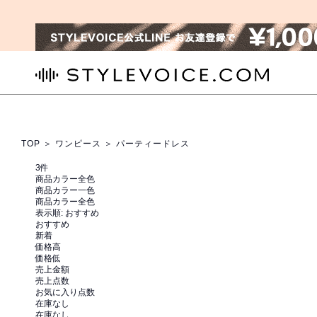
STYLEVOICE.COM
TOP
＞
ワンピース
＞ パーティードレス
3
件
商品カラー全色
商品カラー一色
商品カラー全色
表示順:
おすすめ
おすすめ
新着
価格高
価格低
売上金額
売上点数
お気に入り点数
在庫なし
在庫なし