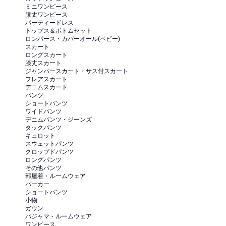
ミニワンピース
膝丈ワンピース
パーティードレス
トップス＆ボトムセット
ロンパース・カバーオール(ベビー)
スカート
ロングスカート
膝丈スカート
ジャンパースカート・サス付スカート
フレアスカート
デニムスカート
パンツ
ショートパンツ
ワイドパンツ
デニムパンツ・ジーンズ
タックパンツ
キュロット
スウェットパンツ
クロップドパンツ
ロングパンツ
その他パンツ
部屋着・ルームウェア
パーカー
ショートパンツ
小物
ガウン
パジャマ・ルームウェア
ワンピース