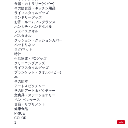
食器・カトラリー(ベビー)
その他食器・キッチン用品
ライフスタイルグッズ
ランドリーグッズ
お香・ルームフレグランス
ハンカチ・ハンドタオル
フェイスタオル
バスタオル
クッション・クッションカバー
ベッドリネン
ラグ/マット
時計
生活家電・PCグッズ
クリーニンググッズ
ライフスタイルグッズ
ブランケット・タオル(ベビー)
本
その他本
アート＆ピクチャー
その他アート＆ピクチャー
文房具・ステーショナリー
ペン･ペンケース
食品・サプリメント
健康食品
PRICE
COLOR
1
sale