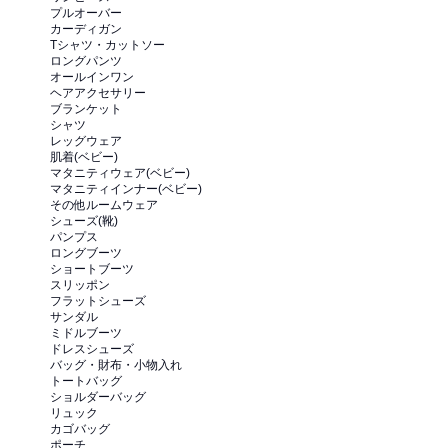
プルオーバー
カーディガン
Tシャツ・カットソー
ロングパンツ
オールインワン
ヘアアクセサリー
ブランケット
シャツ
レッグウェア
肌着(ベビー)
マタニティウェア(ベビー)
マタニティインナー(ベビー)
その他ルームウェア
シューズ(靴)
パンプス
ロングブーツ
ショートブーツ
スリッポン
フラットシューズ
サンダル
ミドルブーツ
ドレスシューズ
バッグ・財布・小物入れ
トートバッグ
ショルダーバッグ
リュック
カゴバッグ
ポーチ