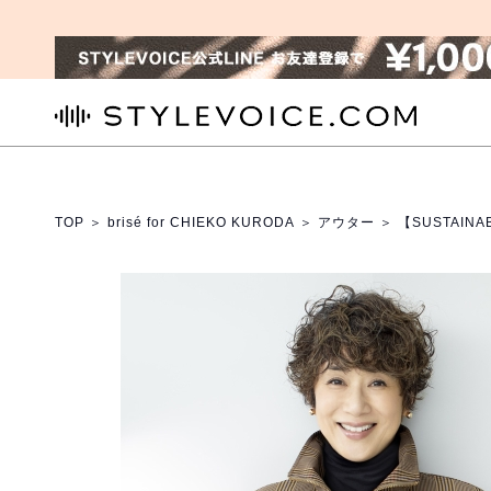
STYLEVOICE.COM
TOP
＞
brisé for CHIEKO KURODA
＞
アウター
＞ 【SUSTAI