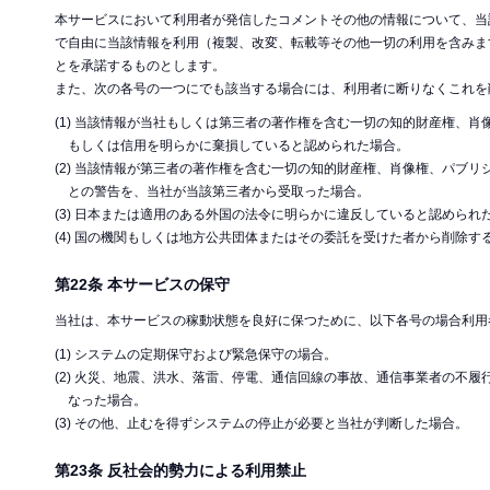
本サービスにおいて利用者が発信したコメントその他の情報について、当
で自由に当該情報を利用（複製、改変、転載等その他一切の利用を含みま
とを承諾するものとします。
また、次の各号の一つにでも該当する場合には、利用者に断りなくこれを
(1) 当該情報が当社もしくは第三者の著作権を含む一切の知的財産権、
もしくは信用を明らかに棄損していると認められた場合。
(2) 当該情報が第三者の著作権を含む一切の知的財産権、肖像権、パブ
との警告を、当社が当該第三者から受取った場合。
(3) 日本または適用のある外国の法令に明らかに違反していると認められ
(4) 国の機関もしくは地方公共団体またはその委託を受けた者から削除す
第22条 本サービスの保守
当社は、本サービスの稼動状態を良好に保つために、以下各号の場合利用
(1) システムの定期保守および緊急保守の場合。
(2) 火災、地震、洪水、落雷、停電、通信回線の事故、通信事業者の不
なった場合。
(3) その他、止むを得ずシステムの停止が必要と当社が判断した場合。
第23条 反社会的勢力による利用禁止