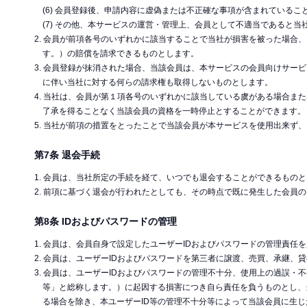
(6) 会員登録後、申請内容に虚偽または不正確な事項が含まれているこ
(7) その他、本サービスの運営・管理上、会員として不適当であると当
2. 会員が前項各号のいずれかに該当することで当社が損害を被った場
す。）の賠償を請求できるものとします。
3. 会員登録が抹消された場合、当該会員は、本サービスの会員向けサー
に伴い当社に対する何らの請求権も取得しないものとします。
4. 当社は、会員が第１項各号のいずれかに該当している虞がある場合
了承を得ることなく当該会員の資格を一時停止とすることができます。
5. 当社が前項の措置をとったことで当該会員が本サービスを使用出来ず
第7条 退会手続
1. 会員は、当社所定の手続を経て、いつでも退会することができるも
2. 前項に基づく退会が行われたとしても、その時点で既に発生した会員
第8条 IDおよびパスワードの管理
1. 会員は、会員自身で設定したユーザーIDおよびパスワードの管理責任
2. 会員は、ユーザーIDおよびパスワードを第三者に譲渡、売買、承継
3. 会員は、ユーザーIDおよびパスワードの管理不十分、使用上の過誤
等」と総称します。）に起因する損害につき自ら責任を負うものとし、
る場合を除き、本ユーザーID等の管理不十分等によって当該会員に生