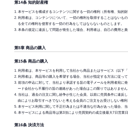
第14条 知的財産権
1. 本サービスを構成するコンテンツに関する一切の権利（所有権、知的
2. 利用者は、コンテンツについて、一切の権利を取得することはない
る全ての権利を侵害する一切の行為をしてはならないものとします。
3. 本条の規定に違反して問題が発生した場合、利用者は、自己の費用
第5章 商品の購入
第15条 商品の購入
1. 利用者は、本サービスを利用して当社から商品またはサービス（以下
2. 利用者は、商品等の購入を希望する場合、当社が指定する方法に従っ
3. 前項の申込に対して、当社より承諾する旨の電子メールを利用者宛
ード会社から不履行の旨の連絡があった場合はこの限りではありません
4. 当社は、過去の注文に関し紛争が生じた会員、以前に売買条件に違
由によりお取引すべきでないと考える会員のご注文をお受けしない権利
5. 本サービス利用に関して不正行為または不適当な行為があった場合、
6. 本サービスによる商品等は第3項により売買契約の成立後最大7日営
第16条 決済方法