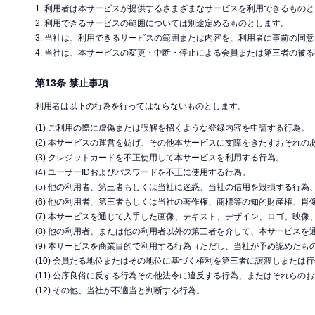
1. 利用者は本サービスが提供するさまざまなサービスを利用できるもの
2. 利用できるサービスの範囲については別途定めるものとします。
3. 当社は、利用できるサービスの範囲または内容を、利用者に事前の同
4. 当社は、本サービスの変更・中断・停止による会員または第三者の被
第13条 禁止事項
利用者は以下の行為を行ってはならないものとします。
(1) ご利用の際に虚偽または誤解を招くような登録内容を申請する行為。
(2) 本サービスの運営を妨げ、その他本サービスに支障をきたすおそれの
(3) クレジットカードを不正使用して本サービスを利用する行為。
(4) ユーザーIDおよびパスワードを不正に使用する行為。
(5) 他の利用者、第三者もしくは当社に迷惑、当社の信用を毀損する行
(6) 他の利用者、第三者もしくは当社の著作権、商標等の知的財産権、
(7) 本サービスを通じて入手した画像、テキスト、デザイン、ロゴ、映
(8) 他の利用者、または他の利用者以外の第三者を介して、本サービス
(9) 本サービスを商業目的で利用する行為（ただし、当社が予め認めたも
(10) 会員たる地位またはその地位に基づく権利を第三者に譲渡しまたは
(11) 公序良俗に反する行為その他法令に違反する行為、またはそれらの
(12) その他、当社が不適当と判断する行為。