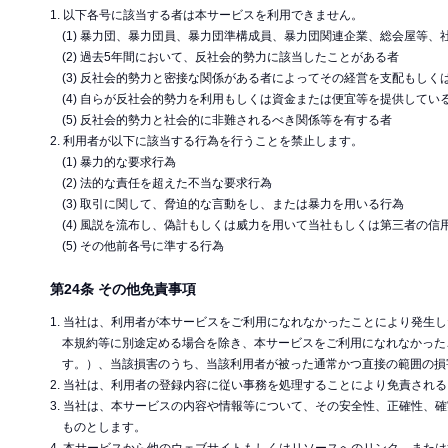
1. 以下各号に該当する者は本サービスを利用できません。
(1) 暴力団、暴力団員、暴力団準構成員、暴力団関連企業、総会屋等
(2) 過去5年間において、反社会的勢力に該当したことがある者
(3) 反社会的勢力と密接な関係がある者によってその経営を支配もしく
(4) 自らが反社会的勢力を利用もしくは資金または便宜等を提供してい
(5) 反社会的勢力と社会的に非難されるべき関係等を有する者
2. 利用者が以下に該当する行為を行うことを禁止します。
(1) 暴力的な要求行為
(2) 法的な責任を超えた不当な要求行為
(3) 取引に関して、脅迫的な言動をし、または暴力を用いる行為
(4) 風説を流布し、偽計もしくは威力を用いて当社もしくは第三者の
(5) その他前各号に準する行為
第24条 その他免責事項
1. 当社は、利用者が本サービスをご利用になれなかったことにより発
本規約等に別途定める場合を除き、本サービスをご利用になれなかった
す。）、当該損害のうち、当該利用者が被った通常かつ直接の範囲の損
2. 当社は、利用者の登録内容に従い事務を処理することにより免責され
3. 当社は、本サービスの内容や情報等について、その安全性、正確性
ものとします。