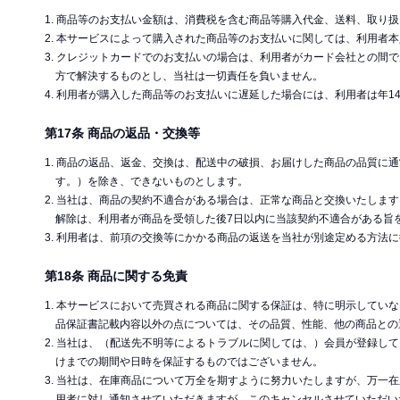
1. 商品等のお支払い金額は、消費税を含む商品等購入代金、送料、取り
2. 本サービスによって購入された商品等のお支払いに関しては、利用
3. クレジットカードでのお支払いの場合は、利用者がカード会社との
方で解決するものとし、当社は一切責任を負いません。
4. 利用者が購入した商品等のお支払いに遅延した場合には、利用者は年1
第17条 商品の返品・交換等
1. 商品の返品、返金、交換は、配送中の破損、お届けした商品の品質
す。）を除き、できないものとします。
2. 当社は、商品の契約不適合がある場合は、正常な商品と交換いたし
解除は、利用者が商品を受領した後7日以内に当該契約不適合がある旨
3. 利用者は、前項の交換等にかかる商品の返送を当社が別途定める方法
第18条 商品に関する免責
1. 本サービスにおいて売買される商品に関する保証は、特に明示して
品保証書記載内容以外の点については、その品質、性能、他の商品との
2. 当社は、（配送先不明等によるトラブルに関しては、）会員が登録
けまでの期間や日時を保証するものではございません。
3. 当社は、在庫商品について万全を期すように努力いたしますが、万
用者に対し通知させていただきますが、このキャンセルさせていただい