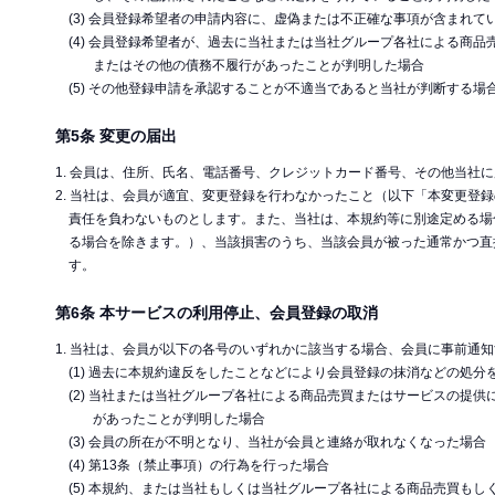
(3) 会員登録希望者の申請内容に、虚偽または不正確な事項が含まれて
(4) 会員登録希望者が、過去に当社または当社グループ各社による商
またはその他の債務不履行があったことが判明した場合
(5) その他登録申請を承認することが不適当であると当社が判断する場
第5条 変更の届出
1. 会員は、住所、氏名、電話番号、クレジットカード番号、その他当
2. 当社は、会員が適宜、変更登録を行わなかったこと（以下「本変更
責任を負わないものとします。また、当社は、本規約等に別途定める場
る場合を除きます。）、当該損害のうち、当該会員が被った通常かつ直
す。
第6条 本サービスの利用停止、会員登録の取消
1. 当社は、会員が以下の各号のいずれかに該当する場合、会員に事前通
(1) 過去に本規約違反をしたことなどにより会員登録の抹消などの処
(2) 当社または当社グループ各社による商品売買またはサービスの提
があったことが判明した場合
(3) 会員の所在が不明となり、当社が会員と連絡が取れなくなった場合
(4) 第13条（禁止事項）の行為を行った場合
(5) 本規約、または当社もしくは当社グループ各社による商品売買も