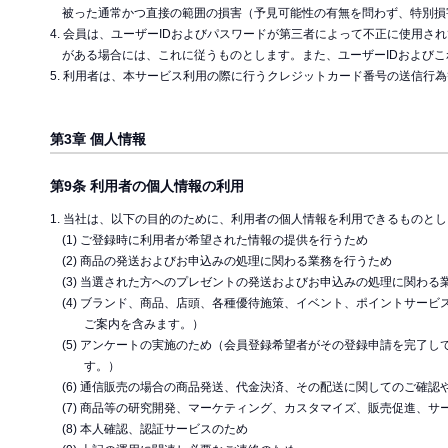
被った通常かつ直接の範囲の損害（予見可能性の有無を問わず、特別損
4. 会員は、ユーザーIDおよびパスワードが第三者によって不正に使用
がある場合には、これに従うものとします。また、ユーザーIDおよび
5. 利用者は、本サービス利用の際に行うクレジットカード番号の送信行
第3章 個人情報
第9条 利用者の個人情報の利用
1. 当社は、以下の目的のために、利用者の個人情報を利用できるものと
(1) ご登録時に利用者が希望された情報の提供を行うため
(2) 商品の発送およびお申込みの処理に関わる業務を行うため
(3) 当選された方へのプレゼントの発送およびお申込みの処理に関わる
(4) ブランド、商品、店頭、各種優待施策、イベント、ポイントサー
ご案内を含みます。）
(5) アンケートの実施のため（会員登録希望者がその登録申請を完了
す。）
(6) 通信販売の場合の商品発送、代金決済、その配送に関してのご確認
(7) 商品等の研究開発、マーケティング、カスタマイズ、販売促進、
(8) 本人確認、認証サービスのため