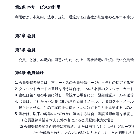
第2条 本サービスの利用
利用者は、本規約、法令、規則、通達および当社が別途定めるルール等に
第2章 会員
第3条 会員
「会員」とは、本規約に同意いただいた上、当社所定の手続に従い会員登
第4条 会員登録
1. 会員登録希望者は、本サービスの会員登録ページから当社の指定する
2. クレジットカードの登録を行う場合は、ご本人名義のクレジットカー
3. 当社は第１項の申請に対し、承認する場合には、登録確認メールを送
4. 会員は、当社から不定期に配信される電子メール、カタログ等（メ
限られません。）のご案内を受信または受領することを承諾するものと
5. 当社は、以下の各号のいずれかに該当する場合、当該登録申請を承認
(1) 会員登録希望者本人以外の者による会員登録申請の場合
(2) 会員登録希望者が過去に本規約、または当社もしくは当社グルー
し、その他解除されたことなどの処分をうけていることが判明した