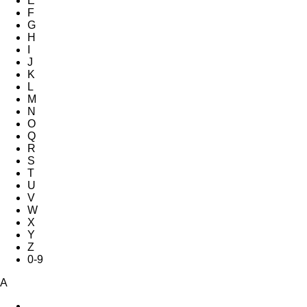
E
F
G
H
I
J
K
L
M
N
O
Q
R
S
T
U
V
W
X
Y
Z
0-9
A