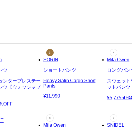
n
SORIN
Mila Owen
ンツ
ショートパンツ
ロングパン
Heavy Satin Cargo Short
センタープレステー
スウェット
Pants
ンツ【ウォッシャブ
ットパンツ
¥11,990
¥5,775
50%
0%OFF
UT
Mila Owen
SNIDEL