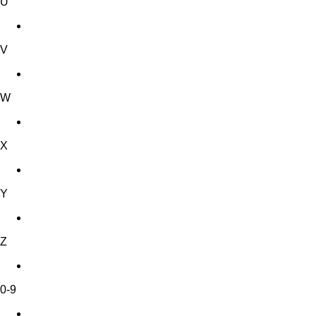
U
V
W
X
Y
Z
0-9