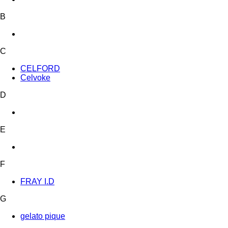
B
C
CELFORD
Celvoke
D
E
F
FRAY I.D
G
gelato pique