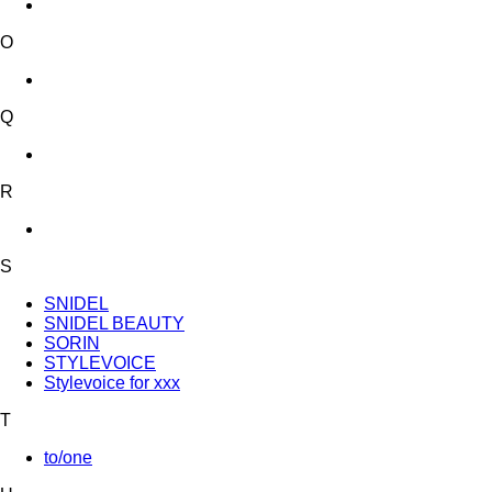
O
Q
R
S
SNIDEL
SNIDEL BEAUTY
SORIN
STYLEVOICE
Stylevoice for xxx
T
to/one