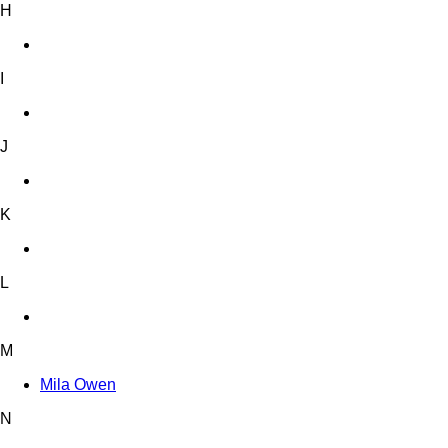
H
I
J
K
L
M
Mila Owen
N