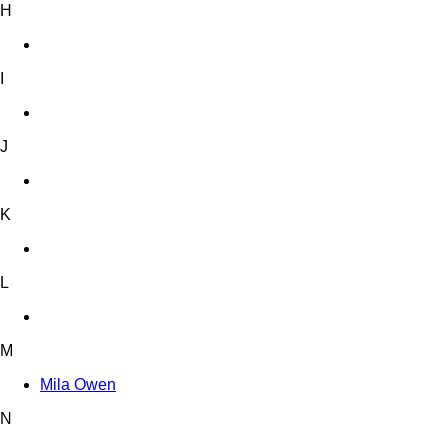
H
I
J
K
L
M
Mila Owen
N