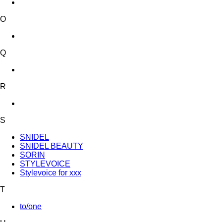
O
Q
R
S
SNIDEL
SNIDEL BEAUTY
SORIN
STYLEVOICE
Stylevoice for xxx
T
to/one