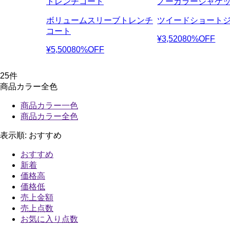
トレンチコート
ノーカラージャケ
ボリュームスリーブトレンチ
ツイードショート
コート
¥3,520
80%OFF
¥5,500
80%OFF
25
件
商品カラー全色
商品カラー一色
商品カラー全色
表示順:
おすすめ
おすすめ
新着
価格高
価格低
売上金額
売上点数
お気に入り点数