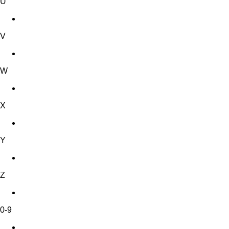
U
V
W
X
Y
Z
0-9