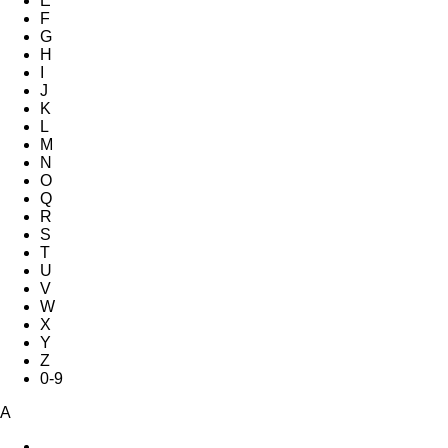
E
F
G
H
I
J
K
L
M
N
O
Q
R
S
T
U
V
W
X
Y
Z
0-9
A