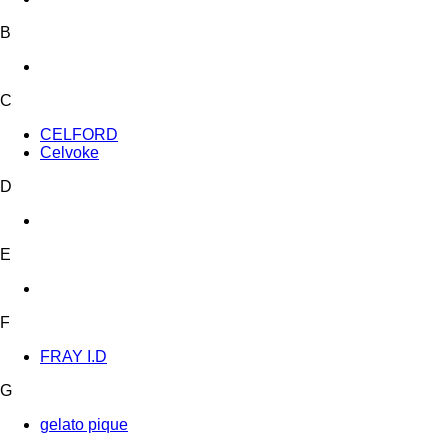
B
C
CELFORD
Celvoke
D
E
F
FRAY I.D
G
gelato pique