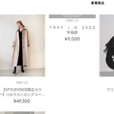
新着商品
SOLD OUT
FRAY I.D
ＦＲＡＹ Ｉ．Ｄ ２０２２
年福袋
¥11,000
FRAY I.D
【STYLEVOICE限定カラ
フリ
ー】バルマカンロングコート
¥49,500