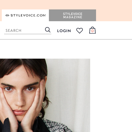
STYLEVOICE.COM
STYLEVOICE MAGAZINE
LOGIN
0
検
カ
お
索
ー
気
ト
に
入
り