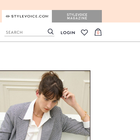
STYLEVOICE.COM
STYLEVOICE MAGAZINE
LOGIN
0
検
カ
お
索
ー
気
ト
に
入
り