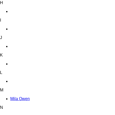
H
I
J
K
L
M
Mila Owen
N