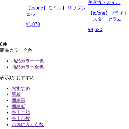
美容液・オイル
【to/one】モイスト リップジ
【to/one】ブライ
ェル
ースター セラム
¥1,870
¥4,620
8
件
商品カラー全色
商品カラー一色
商品カラー全色
表示順:
おすすめ
おすすめ
新着
価格高
価格低
売上金額
売上点数
お気に入り点数