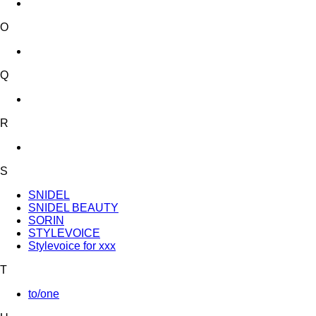
O
Q
R
S
SNIDEL
SNIDEL BEAUTY
SORIN
STYLEVOICE
Stylevoice for xxx
T
to/one