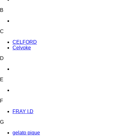
B
C
CELFORD
Celvoke
D
E
F
FRAY I.D
G
gelato pique