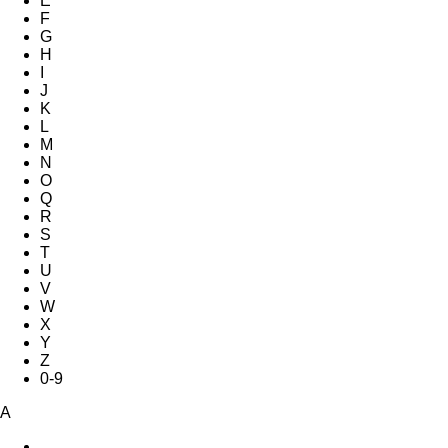
E
F
G
H
I
J
K
L
M
N
O
Q
R
S
T
U
V
W
X
Y
Z
0-9
A