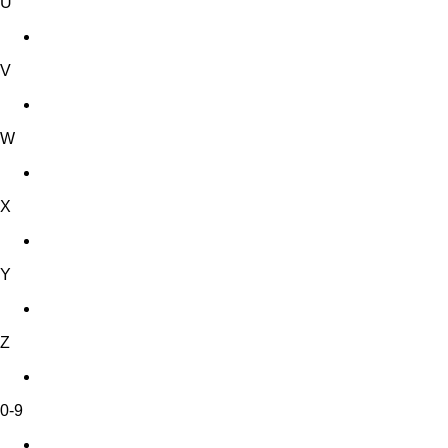
U
V
W
X
Y
Z
0-9