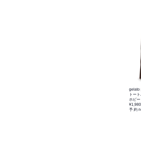
gelato
トート
ホビー
¥1,980
予 約
n