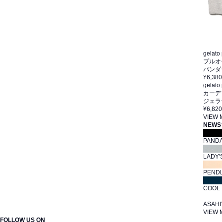
gelato
プルオ
パンダ
¥6,380
gelato
カーデ
ジェラ
¥6,820
VIEW
NEWS
PAND
LADY'
PEN
COOL
ASA
VIEW
FOLLOW US ON