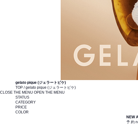
gelato pique (ジェラートピケ)
TOP / gelato pique (ジェラートピケ)
CLOSE THE MENU
OPEN THE MENU
STATUS
CATEGORY
PRICE
COLOR
NEW 
予 約
n