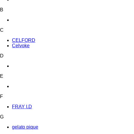
B
C
CELFORD
Celvoke
D
E
F
FRAY I.D
G
gelato pique