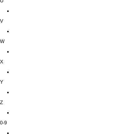
U
V
W
X
Y
Z
0-9