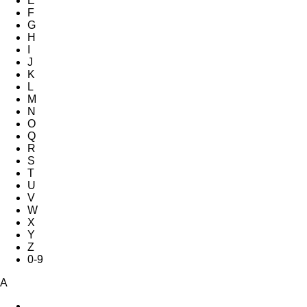
E
F
G
H
I
J
K
L
M
N
O
Q
R
S
T
U
V
W
X
Y
Z
0-9
A