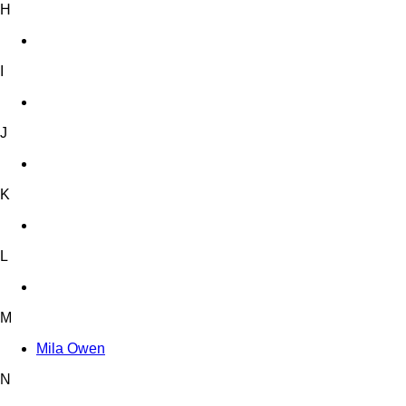
H
I
J
K
L
M
Mila Owen
N