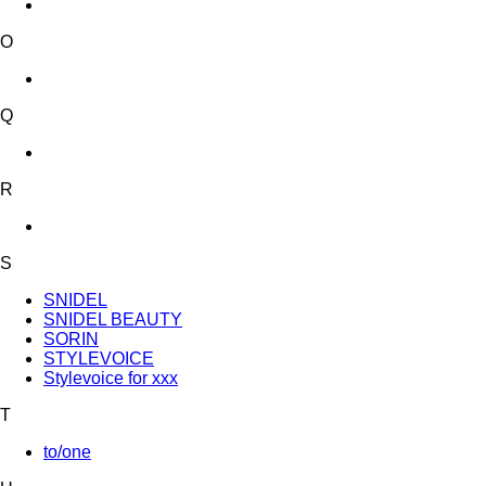
O
Q
R
S
SNIDEL
SNIDEL BEAUTY
SORIN
STYLEVOICE
Stylevoice for xxx
T
to/one