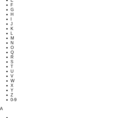
E
F
G
H
I
J
K
L
M
N
O
Q
R
S
T
U
V
W
X
Y
Z
0-9
A