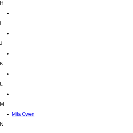
H
I
J
K
L
M
Mila Owen
N