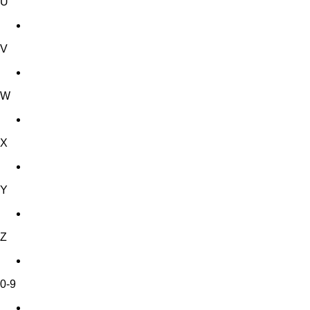
U
V
W
X
Y
Z
0-9