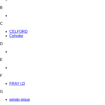
B
C
CELFORD
Celvoke
D
E
F
FRAY I.D
G
gelato pique