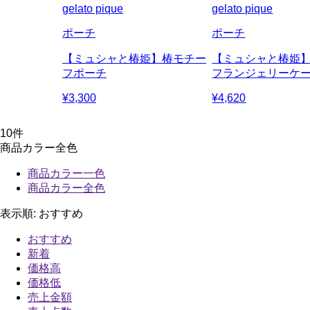
gelato pique
gelato pique
ポーチ
ポーチ
【ミュシャと椿姫】椿モチー
【ミュシャと椿姫
フポーチ
フランジェリーケ
¥3,300
¥4,620
10
件
商品カラー全色
商品カラー一色
商品カラー全色
表示順:
おすすめ
おすすめ
新着
価格高
価格低
売上金額