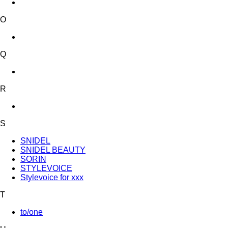
O
Q
R
S
SNIDEL
SNIDEL BEAUTY
SORIN
STYLEVOICE
Stylevoice for xxx
T
to/one