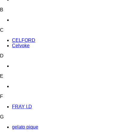
B
C
CELFORD
Celvoke
D
E
F
FRAY I.D
G
gelato pique