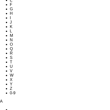
E
F
G
H
I
J
K
L
M
N
O
Q
R
S
T
U
V
W
X
Y
Z
0-9
A