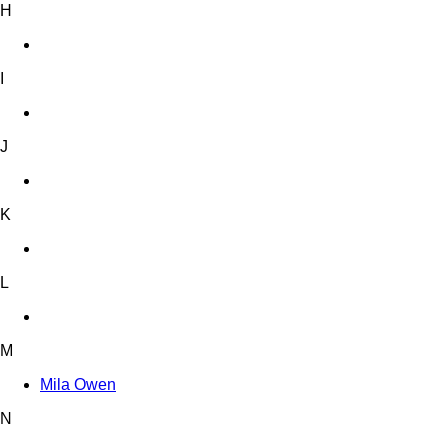
H
I
J
K
L
M
Mila Owen
N