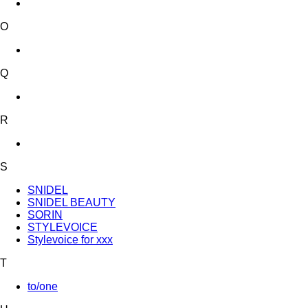
O
Q
R
S
SNIDEL
SNIDEL BEAUTY
SORIN
STYLEVOICE
Stylevoice for xxx
T
to/one