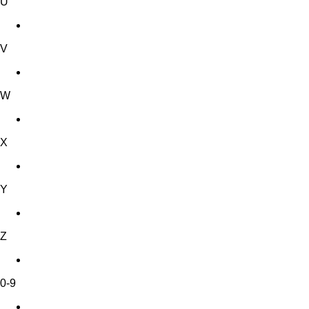
U
V
W
X
Y
Z
0-9