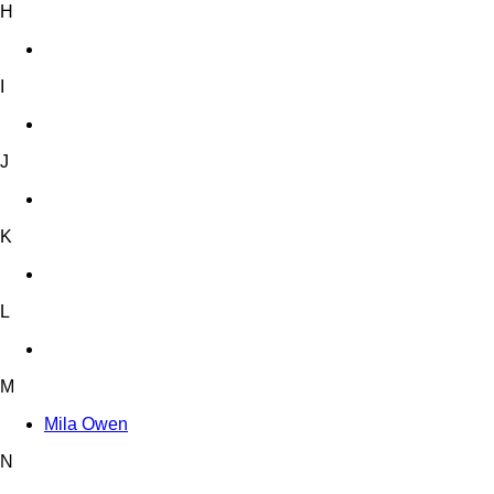
H
I
J
K
L
M
Mila Owen
N