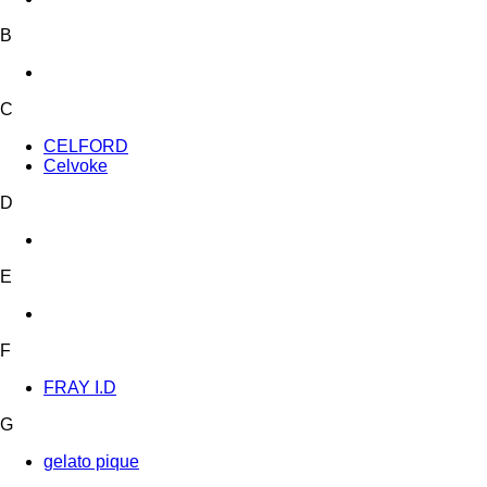
B
C
CELFORD
Celvoke
D
E
F
FRAY I.D
G
gelato pique