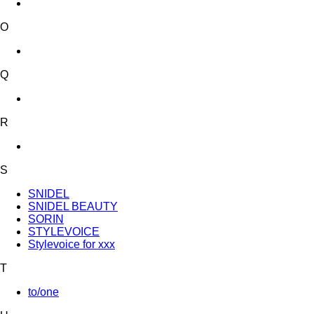
O
Q
R
S
SNIDEL
SNIDEL BEAUTY
SORIN
STYLEVOICE
Stylevoice for xxx
T
to/one