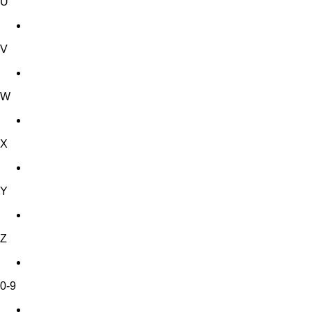
U
V
W
X
Y
Z
0-9