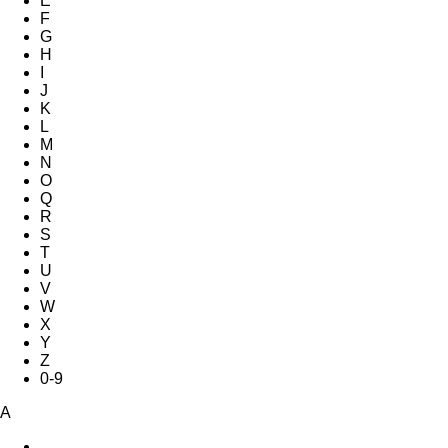
E
F
G
H
I
J
K
L
M
N
O
Q
R
S
T
U
V
W
X
Y
Z
0-9
A