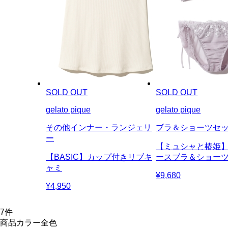
SOLD OUT
SOLD OUT
gelato pique
gelato pique
その他インナー・ランジェリ
ブラ＆ショーツセ
ー
【ミュシャと椿姫
【BASIC】カップ付きリブキ
ースブラ＆ショー
ャミ
¥9,680
¥4,950
7
件
商品カラー全色