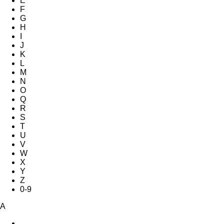
E
F
G
H
I
J
K
L
M
N
O
Q
R
S
T
U
V
W
X
Y
Z
0-9
A