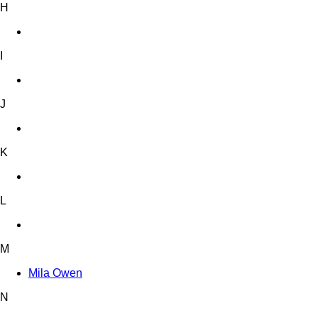
H
I
J
K
L
M
Mila Owen
N