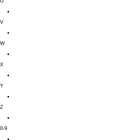
U
V
W
X
Y
Z
0-9