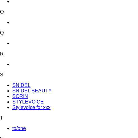
O
Q
R
S
SNIDEL
SNIDEL BEAUTY
SORIN
STYLEVOICE
Stylevoice for xxx
T
to/one