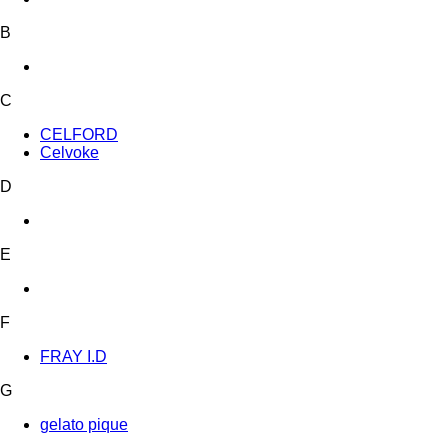
B
C
CELFORD
Celvoke
D
E
F
FRAY I.D
G
gelato pique