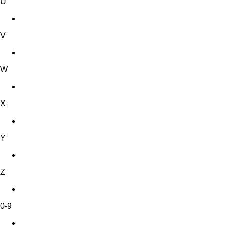
U
V
W
X
Y
Z
0-9