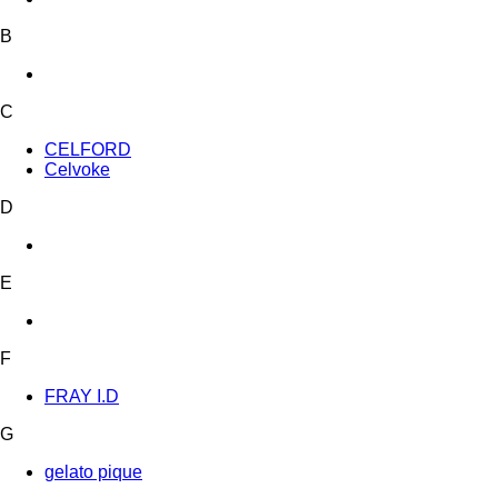
B
C
CELFORD
Celvoke
D
E
F
FRAY I.D
G
gelato pique