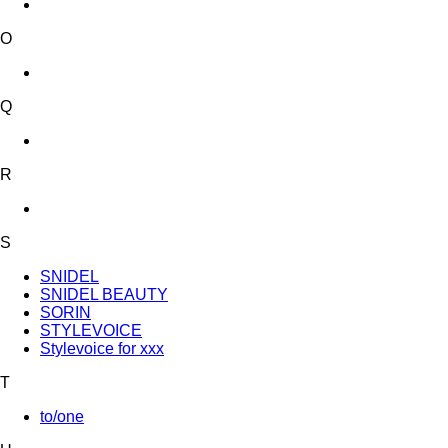
O
Q
R
S
SNIDEL
SNIDEL BEAUTY
SORIN
STYLEVOICE
Stylevoice for xxx
T
to/one