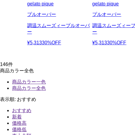
gelato pique
gelato pique
プルオーバー
プルオーバー
調温スムーズィープルオーバ
調温スムーズィー
ー
ー
¥5,313
30%OFF
¥5,313
30%OFF
146
件
商品カラー全色
商品カラー一色
商品カラー全色
表示順:
おすすめ
おすすめ
新着
価格高
価格低