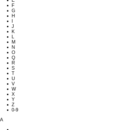
E
F
G
H
I
J
K
L
M
N
O
Q
R
S
T
U
V
W
X
Y
Z
0-9
A