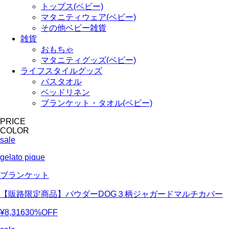
トップス(ベビー)
マタニティウェア(ベビー)
その他ベビー雑貨
雑貨
おもちゃ
マタニティグッズ(ベビー)
ライフスタイルグッズ
バスタオル
ベッドリネン
ブランケット・タオル(ベビー)
PRICE
COLOR
sale
gelato pique
ブランケット
【販路限定商品】パウダーDOG３柄ジャガードマルチカバー
¥8,316
30%OFF