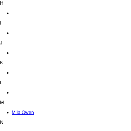
H
I
J
K
L
M
Mila Owen
N