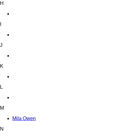
H
I
J
K
L
M
Mila Owen
N