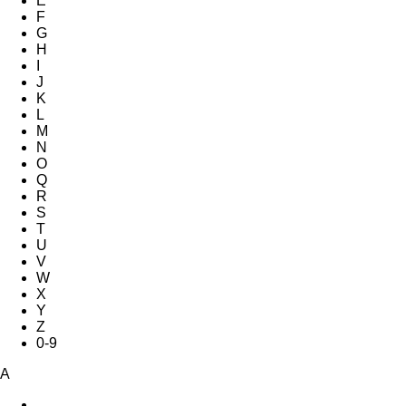
E
F
G
H
I
J
K
L
M
N
O
Q
R
S
T
U
V
W
X
Y
Z
0-9
A