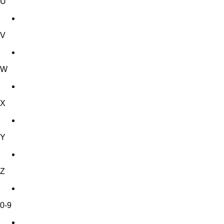
U
V
W
X
Y
Z
0-9