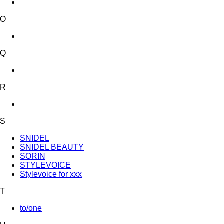
O
Q
R
S
SNIDEL
SNIDEL BEAUTY
SORIN
STYLEVOICE
Stylevoice for xxx
T
to/one