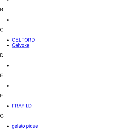
B
C
CELFORD
Celvoke
D
E
F
FRAY I.D
G
gelato pique