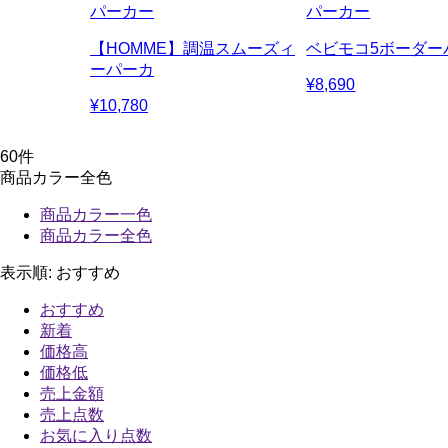
パーカー
パーカー
【HOMME】調温スムーズィ
ベビモコ5ボーダー
ーパーカ
¥8,690
¥10,780
60
件
商品カラー全色
商品カラー一色
商品カラー全色
表示順:
おすすめ
おすすめ
新着
価格高
価格低
売上金額
売上点数
お気に入り点数