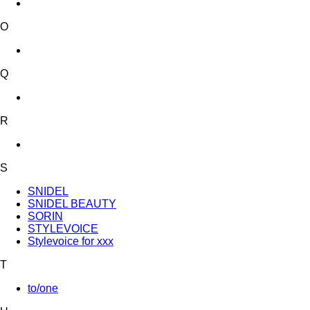
O
Q
R
S
SNIDEL
SNIDEL BEAUTY
SORIN
STYLEVOICE
Stylevoice for xxx
T
to/one