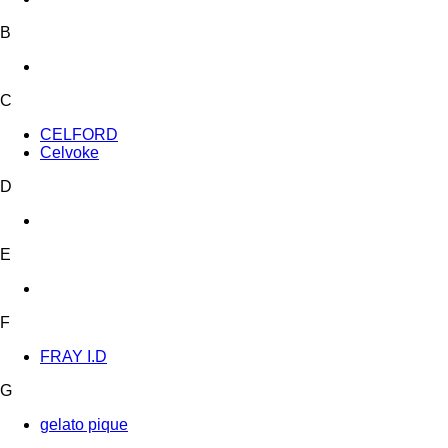
B
C
CELFORD
Celvoke
D
E
F
FRAY I.D
G
gelato pique