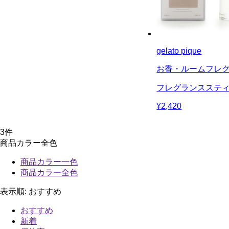
gelato pique
お香・ルームフレ
フレグランスステ
¥2,420
3
件
商品カラー全色
商品カラー一色
商品カラー全色
表示順:
おすすめ
おすすめ
新着