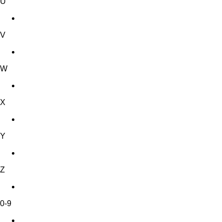
U
V
W
X
Y
Z
0-9