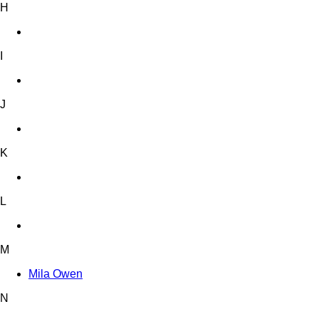
H
I
J
K
L
M
Mila Owen
N