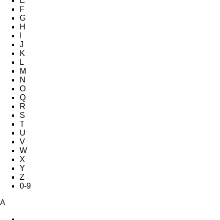
E
F
G
H
I
J
K
L
M
N
O
Q
R
S
T
U
V
W
X
Y
Z
0-9
A