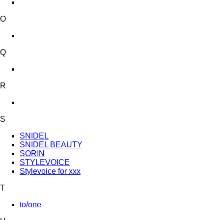
O
Q
R
S
SNIDEL
SNIDEL BEAUTY
SORIN
STYLEVOICE
Stylevoice for xxx
T
to/one