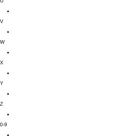
U
V
W
X
Y
Z
0-9