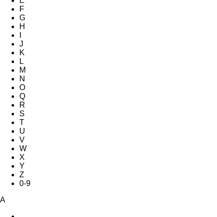
E
F
G
H
I
J
K
L
M
N
O
Q
R
S
T
U
V
W
X
Y
Z
0-9
A