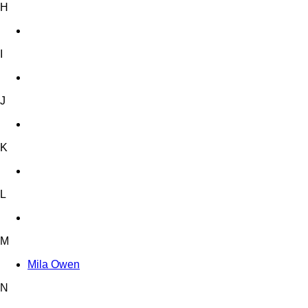
H
I
J
K
L
M
Mila Owen
N