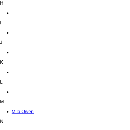
H
I
J
K
L
M
Mila Owen
N