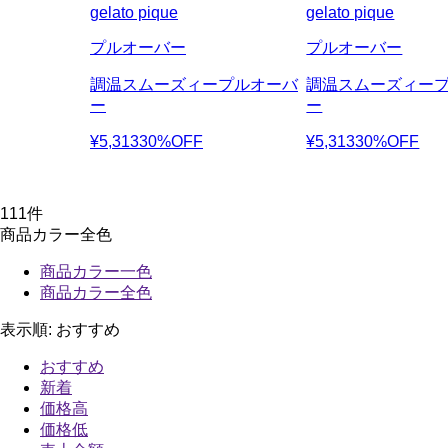
gelato pique
gelato pique
プルオーバー
プルオーバー
調温スムーズィープルオーバ
調温スムーズィー
ー
ー
¥5,313
30%OFF
¥5,313
30%OFF
111
件
商品カラー全色
商品カラー一色
商品カラー全色
表示順:
おすすめ
おすすめ
新着
価格高
価格低