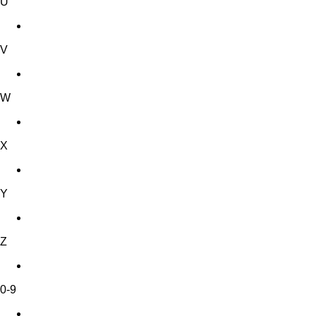
U
V
W
X
Y
Z
0-9