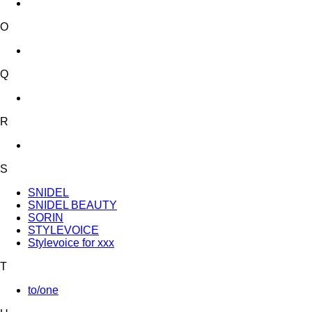
O
Q
R
S
SNIDEL
SNIDEL BEAUTY
SORIN
STYLEVOICE
Stylevoice for xxx
T
to/one