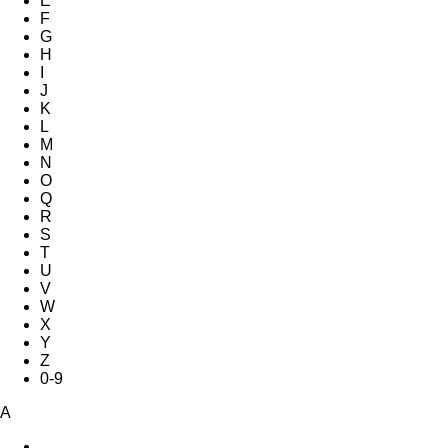
E
F
G
H
I
J
K
L
M
N
O
Q
R
S
T
U
V
W
X
Y
Z
0-9
A