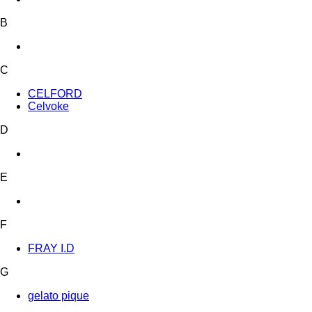
B
C
CELFORD
Celvoke
D
E
F
FRAY I.D
G
gelato pique