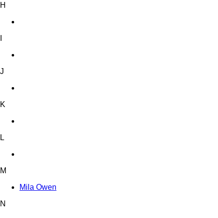
H
I
J
K
L
M
Mila Owen
N