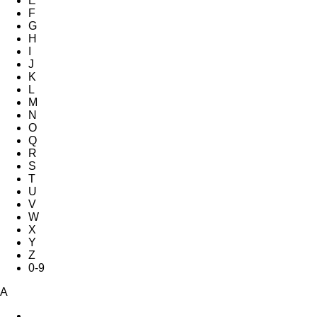
E
F
G
H
I
J
K
L
M
N
O
Q
R
S
T
U
V
W
X
Y
Z
0-9
A