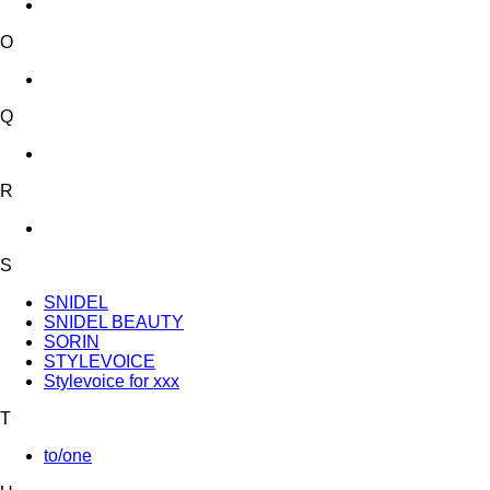
O
Q
R
S
SNIDEL
SNIDEL BEAUTY
SORIN
STYLEVOICE
Stylevoice for xxx
T
to/one