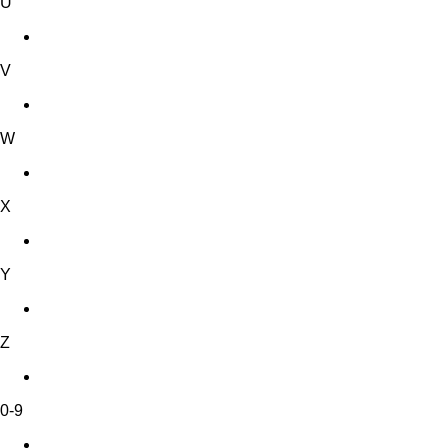
U
V
W
X
Y
Z
0-9