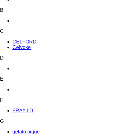
B
C
CELFORD
Celvoke
D
E
F
FRAY I.D
G
gelato pique