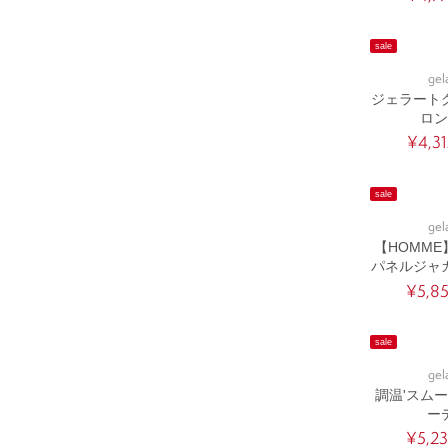
sale
gel
ジェラート
ロン
¥4,31
sale
gel
【HOMME
パネルジャ
ー
¥5,8
sale
gel
調温'スム
ー
¥5,2