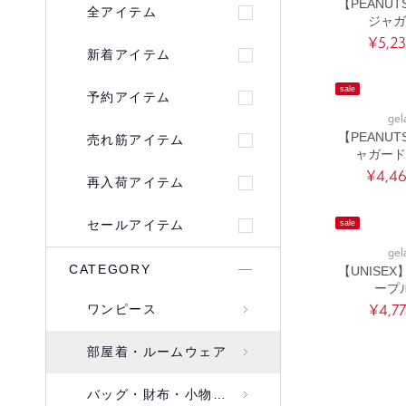
【PEANU
全アイテム
ジャガ
¥5,2
新着アイテム
sale
予約アイテム
gel
【PEANU
売れ筋アイテム
ャガード
¥4,4
再入荷アイテム
セールアイテム
sale
gel
CATEGORY
【UNISE
ープ
¥4,7
ワンピース
部屋着・ルームウェア
バッグ・財布・小物入れ